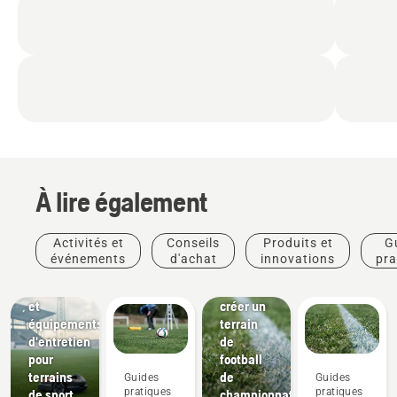
À lire également
Clubs
Activités et
Conseils
Produits et
G
sportifs
Guides
événements
d'achat
innovations
pra
Solutions
pratiques
de tonte
Comment
et
créer un
équipements
terrain
d'entretien
de
pour
football
terrains
de
Guides
Guides
pratiques
pratiques
de sport
championnat