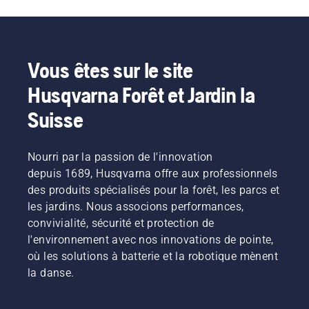
enfin
et
de la
homologués
à la
notre
éliminer
Friends
pour les
meilleure
réponse
les
Arena, le
matchs
façon de
à la
problèmes
stade
de
protéger
question :
qui
national
championnat.
Vous êtes sur le site
la
un
peuvent
de
pelouse
terrain
entraîner
football
Husqvarna Forêt et Jardin la
afin
de
des
de
qu'elle y
football
travaux
Suède.
Suisse
résiste et
entretenu
supplémentaires
Et les
qu'elle se
par un
encore
résultats
trouve
robot
plus
qu'il
Nourri par la passion de l'innovation
dans les
tondeuse
coûteux
attend
depuis 1689, Husqvarna offre aux professionnels
meilleures
Automower®
et
proviendront
conditions
des produits spécialisés pour la forêt, les parcs et
offre-t-il
fastidieux.
d'un test
pour le
les jardins. Nous associons performances,
un
La
sur le
retour
convivialité, sécurité et protection de
meilleur
question
point
des
gazon
est : en
d'être
l'environnement avec nos innovations de pointe,
chaleurs.
qu'un
règle
effectué,
où les solutions à batterie et la robotique mènent
Avec
terrain
générale,
où un
Simeon
la danse.
tondu
irriguons-
terrain
Liljenberg,
avec une
nous
sera
responsable
tondeuse
trop ?
tondu