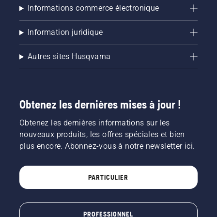
Arena.
Informations commerce électronique
et se
Prêt ?
renforce
C'est
dès que
Information juridique
parti.
le froid
et la
Autres sites Husqvarna
neige
commencent
à
s'estomper.
Obtenez les dernières mises à jour !
Obtenez les dernières informations sur les
nouveaux produits, les offres spéciales et bien
plus encore. Abonnez-vous à notre newsletter ici.
PARTICULIER
PROFESSIONNEL