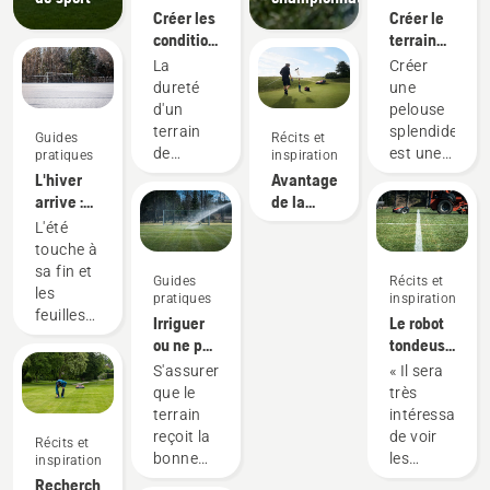
Créer les
Créer le
conditions
terrain
idéales
parfait
La
Créer
pour des
dureté
une
matchs
d'un
pelouse
de
terrain
splendide
Guides
Récits et
football
de
est une
pratiques
inspiration
passionnants
football
chose.
L'hiver
Avantages
peut
Mais
arrive :
de la
avoir un
comment
préparez
tonte
L'été
impact
faire
votre
autonome
touche à
considérable
pour
terrain
pour les
sa fin et
Guides
Récits et
sur les
qu'elle
de
intendants
les
pratiques
inspiration
matchs.
résiste à
football
feuilles
Irriguer
Le robot
Mais
toute
pour la
commencent
ou ne pas
tondeuse
comment
une vie
saison
à tomber
irriguer
Automower®
S'assurer
« Il sera
savoir si
de
froide
avec
le
va-t-il
que le
très
le terrain
matchs,
l'automne.
terrain,
surpasser
terrain
intéressant
est trop
de
La
telle est
la tonte
reçoit la
de voir
dur ou
sports et
Récits et
saison
la
conventionnel
bonne
les
trop
d'activités
inspiration
sportive
question
quantité
résultats.
mou ?
de
Recherches