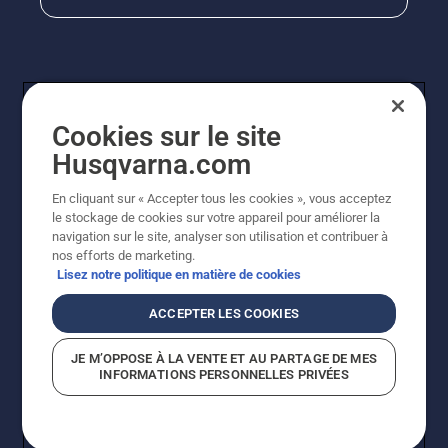
Cookies sur le site
Husqvarna.com
En cliquant sur « Accepter tous les cookies », vous acceptez
© Husqvarna AB (publ). Tous droits réservés. Les prix
le stockage de cookies sur votre appareil pour améliorer la
indiqués sont à titre indicatif de Husqvarna Schweiz AG
navigation sur le site, analyser son utilisation et contribuer à
aux revendeurs participants, prix en CHF, TVA 8,1 % et
nos efforts de marketing.
TAR incluses. Sous réserve de modification. Tous les
Lisez notre politique en matière de cookies
prix indiqués sont des prix de vente recommandés (TVA
incluse), sauf si le produit est disponible pour un achat
ACCEPTER LES COOKIES
direct.
Politique relative aux cookies
Conditions d'utilisation
JE M’OPPOSE À LA VENTE ET AU PARTAGE DE MES
Avis de confidentialité
Impression
CGVL Shop en ligne
INFORMATIONS PERSONNELLES PRIVÉES
Signalement de violations présumées