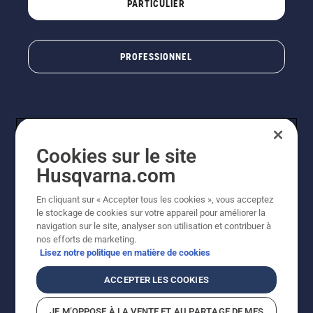
PARTICULIER
PROFESSIONNEL
Cookies sur le site
Husqvarna.com
En cliquant sur « Accepter tous les cookies », vous acceptez
© Husqvarna AB (publ). Tous droits réservés. Les prix
le stockage de cookies sur votre appareil pour améliorer la
indiqués sont à titre indicatif de Husqvarna Schweiz AG
navigation sur le site, analyser son utilisation et contribuer à
aux revendeurs participants, prix en CHF, TVA 8,1 % et
nos efforts de marketing.
TAR incluses. Sous réserve de modification. Tous les
Lisez notre politique en matière de cookies
prix indiqués sont des prix de vente recommandés (TVA
incluse), sauf si le produit est disponible pour un achat
ACCEPTER LES COOKIES
direct.
Politique relative aux cookies
Conditions d'utilisation
JE M’OPPOSE À LA VENTE ET AU PARTAGE DE MES
Avis de confidentialité
Impression
CGVL Shop en ligne