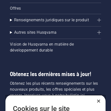
Offres
Renseignements juridiques sur le produit
Autres sites Husqvarna
Vision de Husqvarna en matière de
développement durable
Obtenez les dernières mises à jour!
Obtenez les plus récents renseignements sur les
nouveaux produits, les offres spéciales et plus
encore. Inscrivez-vous à notre bulletin ici.
Cookies sur le site
INSCRIPTION À LA NEWSLETTER