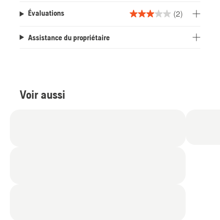
(2)
Évaluations
3.0
étoile(s)
Assistance du propriétaire
sur
5.
2
évaluations
Voir aussi