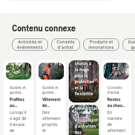
Produits
et
Contenu connexe
innovations
Vêtements
de
Activités et
Conseils
Produits et
Gui
protection
événements
d’achat
innovations
g
Husqvarna :
pra
Matériaux
choisis à
la main
pour la
protection
Aménagement
et la
Guides et
Guides et
Conseils
paysager
guides
guides
d’achat
flexibilité
Aménagement
pratiques
pratiques
Profitez
Vêtements
Restez
Arboristes
paysager
au
de
au chaud
et
commercial
maximum
protection
et en
professionnels
Lorsqu’il
Des
En
et
de votre
Husqvarna :
sécurité :
de
s’agit de
vêtements
matière
équipement
produit
Guides
les
l'entretien
travaux
propres
de
d’entretien
coupe-
de
accessoires
des arbres
de
et
vêtements
des