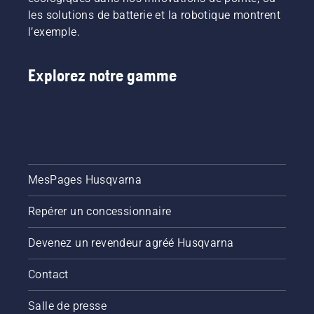
produits
Pour
les solutions de batterie et la robotique montrent
conçus
vous
l’exemple.
pour les
aider à
professionnels
explorer
et par
les
Explorez notre gamme
des
possibilités,
professionnels.
nous
Découvrez
avons
chacun
conçu ce
des
guide
ambassadeurs
simple
de notre
sur
marque
l'élagage
MesPages Husqvarna
ci-
des
dessous.
arbres.
Repérer un concessionnaire
Devenez un revendeur agréé Husqvarna
Contact
Salle de presse