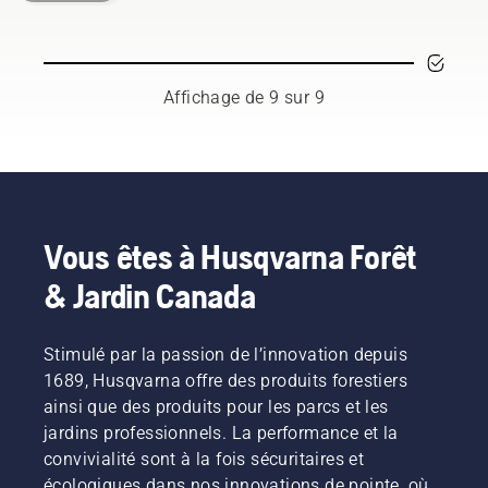
secteur
retirées
sécuritaire
et en
sécurité
de
dans le
et
réduire le
lorsque
l'entretien
but de
efficace
fonctionnement.
vous
des
stimuler
avec
utilisez
Affichage de 9 sur 9
arbres et
la
votre
des
celui de
croissance
coupe-
tronçonneuse
la
de
broussailles
foresterie.
nouvelles
Husqvarna.
Ensemble,
branches.
nous
Mais
travaillons
quelles
Vous êtes à Husqvarna Forêt
à faire
branches
progresser
devez-
& Jardin Canada
ces
vous
disciplines
tailler ?
vers un
Quand
Stimulé par la passion de l’innovation depuis
avenir
devez-
1689, Husqvarna offre des produits forestiers
plus sûr
vous le
ainsi que des produits pour les parcs et les
et plus
faire et
durable
jardins professionnels. La performance et la
avec
grâce à
quels
convivialité sont à la fois sécuritaires et
des
outils ?
écologiques dans nos innovations de pointe, où