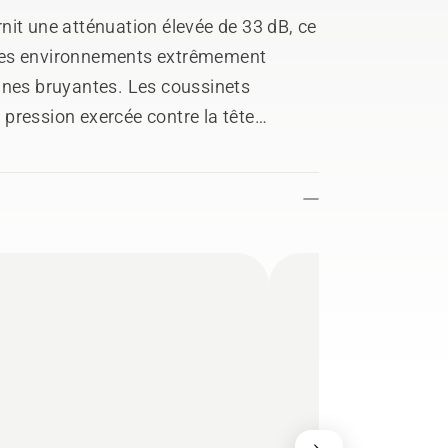
nit une atténuation élevée de 33 dB, ce
ns les environnements extrêmement
ines bruyantes. Les coussinets
e pression exercée contre la tête
u long de la journée. Conçu pour
 séparément), il convient à une large