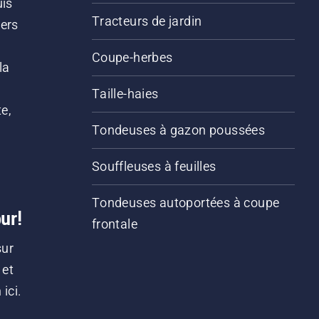
uis
Tracteurs de jardin
iers
s
Coupe-herbes
la
Taille-haies
e,
Tondeuses à gazon poussées
Souffleuses à feuilles
Tondeuses autoportées à coupe
ur!
frontale
sur
 et
ici.