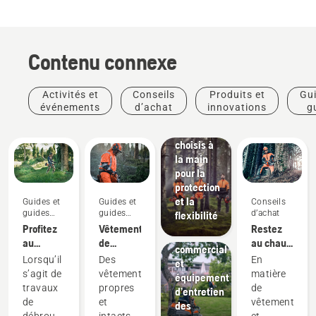
Produits
et
Contenu connexe
innovations
Vêtements
de
Activités et
Conseils
Produits et
Gui
protection
événements
d’achat
innovations
g
Husqvarna :
pra
Matériaux
choisis à
la main
pour la
protection
Aménagement
et la
Guides et
Guides et
Conseils
paysager
guides
guides
d’achat
flexibilité
Aménagement
pratiques
pratiques
Profitez
Vêtements
Restez
Arboristes
paysager
au
de
au chaud
et
commercial
maximum
protection
et en
professionnels
Lorsqu’il
Des
En
et
de votre
Husqvarna :
sécurité :
de
s’agit de
vêtements
matière
équipement
produit
Guides
les
l'entretien
travaux
propres
de
d’entretien
coupe-
de
accessoires
des arbres
de
et
vêtements
des
broussailles
lavage et
Fournitures
de
débroussaillage,
intacts
et