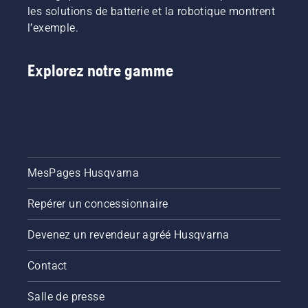
produits
Pour
les solutions de batterie et la robotique montrent
conçus
vous
l’exemple.
pour les
aider à
professionnels
explorer
et par
les
Explorez notre gamme
des
possibilités,
professionnels.
nous
Découvrez
avons
chacun
conçu ce
des
guide
ambassadeurs
simple
de notre
sur
marque
l'élagage
MesPages Husqvarna
ci-
des
dessous.
arbres.
Repérer un concessionnaire
Devenez un revendeur agréé Husqvarna
Contact
Salle de presse