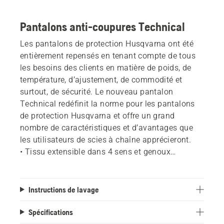
Pantalons anti-coupures Technical
Les pantalons de protection Husqvarna ont été
entièrement repensés en tenant compte de tous
les besoins des clients en matière de poids, de
température, d’ajustement, de commodité et
surtout, de sécurité. Le nouveau pantalon
Technical redéfinit la norme pour les pantalons
de protection Husqvarna et offre un grand
nombre de caractéristiques et d’avantages que
les utilisateurs de scies à chaîne apprécieront.
• Tissu extensible dans 4 sens et genoux
préfaçonnés pour une liberté de mouvement
optimale
• Zones d’aération (jambes, poches arrière) pour
Instructions de lavage
une meilleure respirabilité
• Conception légère pour le confort toute la
Spécifications
journée • Poches pour le téléphone et