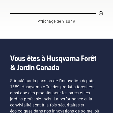
secteur
retirées
sécuritaire
et en
sécurité
de
dans le
et
réduire le
lorsque
l'entretien
but de
efficace
fonctionnement.
vous
des
stimuler
avec
utilisez
Affichage de 9 sur 9
arbres et
la
votre
des
celui de
croissance
coupe-
tronçonneuse
la
de
broussailles
foresterie.
nouvelles
Husqvarna.
Ensemble,
branches.
nous
Mais
travaillons
quelles
Vous êtes à Husqvarna Forêt
à faire
branches
progresser
devez-
& Jardin Canada
ces
vous
disciplines
tailler ?
vers un
Quand
Stimulé par la passion de l’innovation depuis
avenir
devez-
1689, Husqvarna offre des produits forestiers
plus sûr
vous le
ainsi que des produits pour les parcs et les
et plus
faire et
durable
jardins professionnels. La performance et la
avec
grâce à
quels
convivialité sont à la fois sécuritaires et
des
outils ?
écologiques dans nos innovations de pointe, où