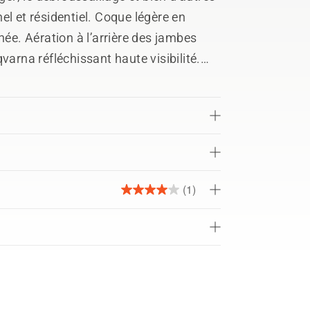
el et résidentiel. Coque légère en
née. Aération à l’arrière des jambes
varna réfléchissant haute visibilité.
iculés en Cordura 500 deniers.
es tibias.
(1)
4.0
étoile(s)
sur
5.
1
évaluation