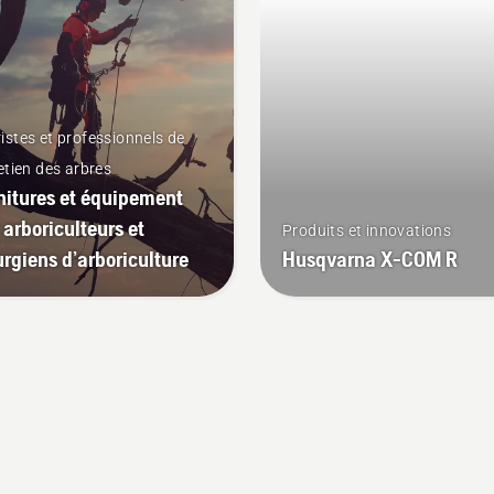
istes et professionnels de
retien des arbres
nitures et équipement
 arboriculteurs et
Produits et innovations
urgiens d’arboriculture
Husqvarna X-COM R