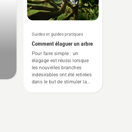
produits conçus pour les
professionnels et par des
professionnels. Découvrez
chacun des ambassadeurs
de notre marque ci-dessous.
Guides et guides pratiques
Comment élaguer un arbre
Pour faire simple : un
élagage est réussi lorsque
les nouvelles branches
indésirables ont été retirées
dans le but de stimuler la
croissance de nouvelles
branches. Mais quelles
branches devez-vous
tailler ? Quand devez-vous
le faire et avec quels outils ?
Pour vous aider à explorer
les possibilités, nous avons