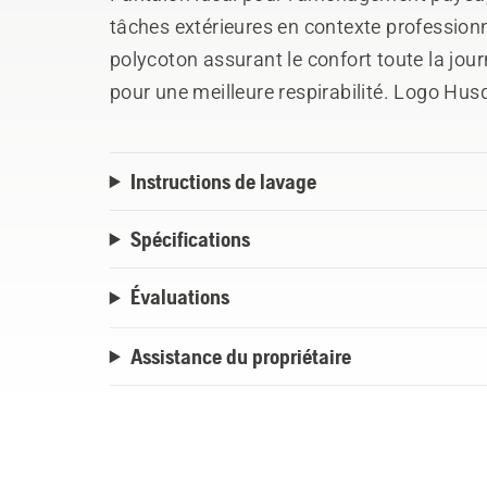
tâches extérieures en contexte professionn
polycoton assurant le confort toute la jour
pour une meilleure respirabilité. Logo Husq
Poche d’équipement. Jambes et genoux art
2 couches de feutre Veratex pour protéger l
Instructions de lavage
Spécifications
Évaluations
Assistance du propriétaire