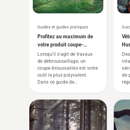
Guides et guides pratiques
Guid
Profitez au maximum de
Vêt
votre produit coupe-
Hus
broussailles
lav
Lorsqu’il s’agit de travaux
Des
de débroussaillage, un
int
coupe-broussailles est votre
séc
outil le plus polyvalent.
de 
Dans ce guide de
rég
l’utilisateur du coupe-
sueu
broussailles, vous trouverez
sub
une liste de conseils sur la
att
façon de travailler de façon
pro
sécuritaire et efficace avec
fon
votre coupe-broussailles