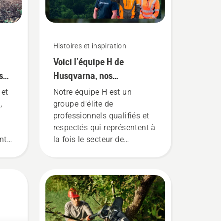
Histoires et inspiration
Voici l’équipe H de
s
Husqvarna, nos
ous
utilisateurs les plus
 et
Notre équipe H est un
exigeants
,
groupe d'élite de
professionnels qualifiés et
respectés qui représentent à
ents
la fois le secteur de
us
l'entretien des arbres et celui
de la foresterie. Ensemble,
nous travaillons à faire
é
progresser ces disciplines
vers un avenir plus sûr et
plus durable grâce à des