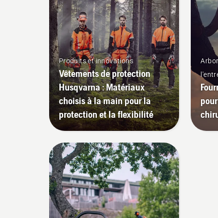
Husqvarna.
Produits et innovations
Arbor
Vêtements de protection
l'ent
Husqvarna : Matériaux
Four
choisis à la main pour la
pour
protection et la flexibilité
chir