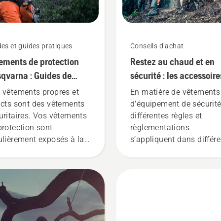
es et guides pratiques
Conseils d’achat
ements de protection
Restez au chaud et en
qvarna : Guides de
sécurité : les accessoire
age et de réparation
de tronçonneuse dont v
 vêtements propres et
En matière de vêtements
avez besoin pour
acts sont des vêtements
d’équipement de sécurité
uritaires. Vos vêtements
commencer
différentes règles et
protection sont
règlementations
ulièrement exposés à la
s’appliquent dans différ
r et à l’huile, des
pays. Peu importe où vo
stances qui peuvent
vous trouvez, cette liste
eindre la couche de
d’articles vous permettra
tection et en réduire le
d’améliorer votre sécurit
ctionnement.
lorsque vous utilisez des
tronçonneuses.