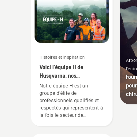
façon de travailler de façon
pro
sécuritaire et efficace avec
fon
votre coupe-broussailles
Husqvarna.
Histoires et inspiration
Arbor
Voici l’équipe H de
l'ent
Husqvarna, nos
Four
utilisateurs les plus
pour
Notre équipe H est un
exigeants
chir
groupe d'élite de
professionnels qualifiés et
respectés qui représentent à
la fois le secteur de
l'entretien des arbres et celui
de la foresterie. Ensemble,