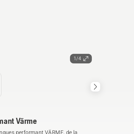
1/4
rmant Värme
ongues performant VÄRME, de la