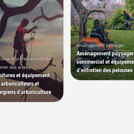
tection et en réduire le
ctionnement.
Aménagement paysager
Aménagement paysager
istes et professionnels de
commercial et équipeme
retien des arbres
d’entretien des pelouses
nitures et équipement
 arboriculteurs et
urgiens d’arboriculture