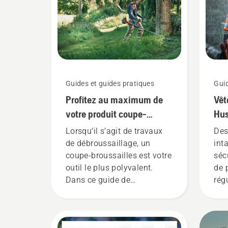
Guides et guides pratiques
Guid
Profitez au maximum de
Vêt
votre produit coupe-
Hus
broussailles
lav
Lorsqu’il s’agit de travaux
Des
de débroussaillage, un
int
coupe-broussailles est votre
séc
outil le plus polyvalent.
de 
Dans ce guide de
rég
l’utilisateur du coupe-
sueu
broussailles, vous trouverez
sub
une liste de conseils sur la
att