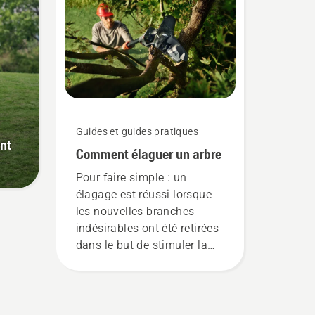
d’améliorer votre sécurité
lorsque vous utilisez des
tronçonneuses.
Guides et guides pratiques
nt
Comment élaguer un arbre
Pour faire simple : un
élagage est réussi lorsque
les nouvelles branches
indésirables ont été retirées
dans le but de stimuler la
croissance de nouvelles
branches. Mais quelles
branches devez-vous
tailler ? Quand devez-vous