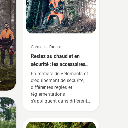
Conseils d’achat
Restez au chaud et en
sécurité : les accessoires
de tronçonneuse dont vous
En matière de vêtements et
avez besoin pour
é
d’équipement de sécurité,
commencer
différentes règles et
règlementations
s’appliquent dans différents
pays. Peu importe où vous
vous trouvez, cette liste
d’articles vous permettra