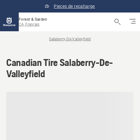
Pieces de recaharge
Forest & Garden
CA, Français
Salaberry-De-Valleyfield
Canadian Tire Salaberry-De-
Valleyfield