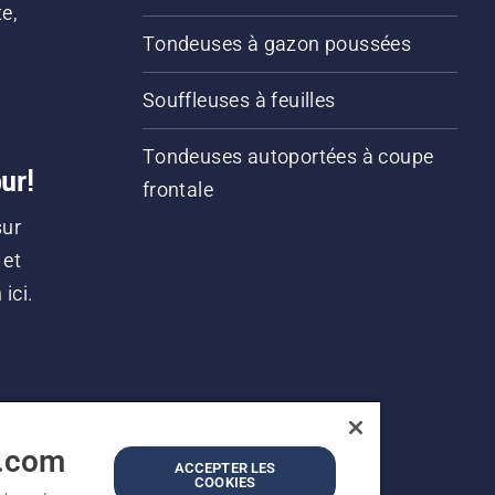
e,
Tondeuses à gazon poussées
Souffleuses à feuilles
Tondeuses autoportées à coupe
ur!
frontale
sur
 et
ici.
a.com
ACCEPTER LES
COOKIES