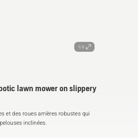
1/3
obotic lawn mower on slippery
 et des roues arrières robustes qui
pelouses inclinées.