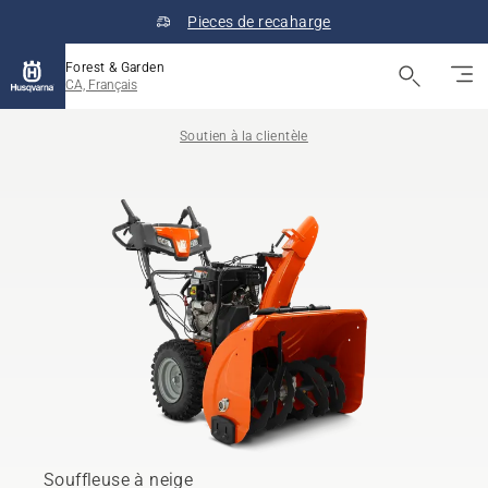
Pieces de recaharge
Forest & Garden
CA, Français
Soutien à la clientèle
Souffleuse à neige