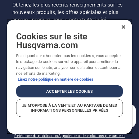
Obtenez les plus récents renseignements sur les
nouveaux produits, les offres spéciales et plus
encore. Inscrivez-vous à notre bulletin ici.
Cookies sur le site
INSCRIPTION À LA NEWSLETTER
Husqvarna.com
En cliquant sur « Accepter tous les cookies », vous acceptez
le stockage de cookies sur votre appareil pour améliorer la
navigation sur le site, analyser son utilisation et contribuer à
nos efforts de marketing.
Lisez notre politique en matière de cookies
ACCEPTER LES COOKIES
©2026 Husqvarna AB (publ.). En raison de
JE M’OPPOSE À LA VENTE ET AU PARTAGE DE MES
l'amélioration continue, le produit peut légèrement
INFORMATIONS PERSONNELLES PRIVÉES
varier par rapport aux images, mais la fonctionnalité de
En quoi pouvons-nous vous aider?
la machine reste inchangée. Tous droits réservés.
Soutien à la clientèle
Politique relative aux témoins
Conditions d’utilisation
Politique de confidentialité
Référence de publication
Signalement de violations présumées