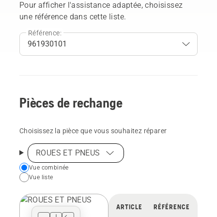
Pour afficher l'assistance adaptée, choisissez
une référence dans cette liste.
Référence:
Pièces de rechange
Choisissez la pièce que vous souhaitez réparer
ROUES ET PNEUS
Choose
Vue combinée
Vue liste
your
preferred
view
ARTICLE
RÉFÉRENCE
type