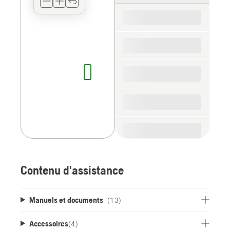
for
the
spare
parts
Contenu d'assistance
Manuels et documents
(13)
Accessoires
(
4
)