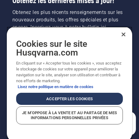
Obtenez les dernières mises à jour!
Obtenez les plus récents renseignements sur les
nouveaux produits, les offres spéciales et plus
encore. Inscrivez-vous à notre bulletin ici.
Cookies sur le site
INSCRIPTION À LA NEWSLETTER
Husqvarna.com
En cliquant sur « Accepter tous les cookies », vous acceptez
le stockage de cookies sur votre appareil pour améliorer la
navigation sur le site, analyser son utilisation et contribuer à
nos efforts de marketing.
Lisez notre politique en matière de cookies
ACCEPTER LES COOKIES
©2026 Husqvarna AB (publ.). En raison de
JE M’OPPOSE À LA VENTE ET AU PARTAGE DE MES
l'amélioration continue, le produit peut légèrement
INFORMATIONS PERSONNELLES PRIVÉES
varier par rapport aux images, mais la fonctionnalité de
En quoi pouvons-nous vous aider?
la machine reste inchangée. Tous droits réservés.
Soutien à la clientèle
Politique relative aux témoins
Conditions d’utilisation
Politique de confidentialité