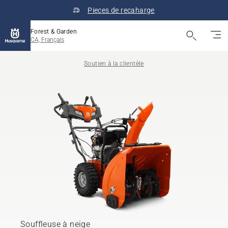
Pieces de recaharge
Forest & Garden
CA, Français
Soutien à la clientèle
Souffleuse à neige