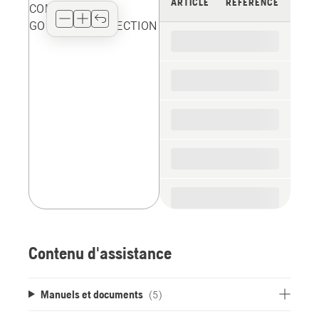
ARTICLE
RÉFÉRENCE
type
for
the
spare
parts
Contenu d'assistance
Manuels et documents
(5)