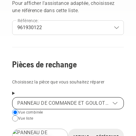
Pour afficher l'assistance adaptée, choisissez
une référence dans cette liste.
Référence:
Pièces de rechange
Choisissez la pièce que vous souhaitez réparer
PANNEAU DE COMMANDE ET GOULOTTE D'ÉJECTION
Choose
Vue combinée
Vue liste
your
preferred
view