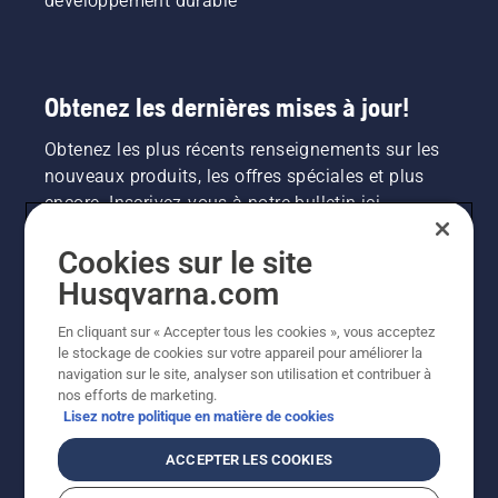
développement durable
Obtenez les dernières mises à jour!
Obtenez les plus récents renseignements sur les
nouveaux produits, les offres spéciales et plus
encore. Inscrivez-vous à notre bulletin ici.
Cookies sur le site
INSCRIPTION À LA NEWSLETTER
Husqvarna.com
En cliquant sur « Accepter tous les cookies », vous acceptez
le stockage de cookies sur votre appareil pour améliorer la
navigation sur le site, analyser son utilisation et contribuer à
nos efforts de marketing.
Lisez notre politique en matière de cookies
ACCEPTER LES COOKIES
©2026 Husqvarna AB (publ.). En raison de