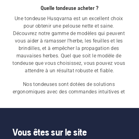
Quelle tondeuse acheter ?
Une tondeuse Husqvarna est un excellent choix 
pour obtenir une pelouse nette et saine. 
Découvrez notre gamme de modèles qui peuvent 
vous aider à ramasser l'herbe, les feuilles et les 
brindilles, et à empêcher la propagation des 
mauvaises herbes. Quel que soit le modèle de 
tondeuse que vous choisissez, vous pouvez vous 
attendre à un résultat robuste et fiable.
Nos tondeuses sont dotées de solutions 
ergonomiques avec des commandes intuitives et 
des poignées réglables et repliables. Nos 
tondeuses électriques à batterie
 et nos 
tondeuses 
à essence
 sont équipées de sources 
d'alimentation fiables et de carters de coupe 
durables. Choisissez les 
tondeuses 
Vous êtes sur le site
professionnelles
 pour une utilisation ultrarobuste 