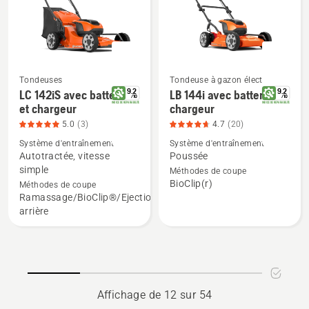
note
sur
du
5
produit
4.4
sur
Tondeuses
Tondeuse à gazon électrique
5
& Tondeuse a batterie
9.2
9.2
LC 142iS avec batterie
LB 144i avec batterie et
/
10
/
10
Voir
Voir
INDICE DE REPARABILITE
INDICE DE REPARABILITE
et chargeur
chargeur
plus
plus
5.0
(3)
4.7
(20)
de
de
Système d'entraînement
Système d'entraînement
détails
détails
Autotractée, vitesse
Poussée
sur
sur
simple
Méthodes de coupe
BioClip(r)
LC 142iS
LB 144i
Méthodes de coupe
Ramassage/BioClip®/Ejection
avec
avec
arrière
batterie
batterie
et
et
chargeur,
chargeur,
note
note
du
du
Affichage de 12 sur 54
produit
produit