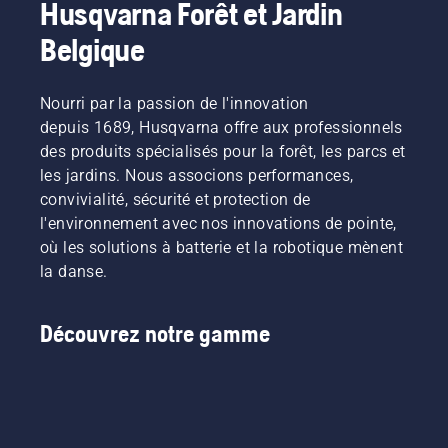
Husqvarna Forêt et Jardin
et puissante. Consultez notre 
guide d'achat de 
tondeuses
 pour trouver la solution la mieux 
Belgique
adaptée à vos besoins.
Nourri par la passion de l'innovation
depuis 1689, Husqvarna offre aux professionnels
des produits spécialisés pour la forêt, les parcs et
les jardins. Nous associons performances,
convivialité, sécurité et protection de
l'environnement avec nos innovations de pointe,
où les solutions à batterie et la robotique mènent
la danse.
Découvrez notre gamme