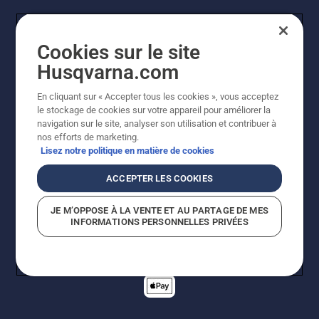
Cookies sur le site
Husqvarna.com
En cliquant sur « Accepter tous les cookies », vous acceptez
© Husqvarna AB (publ). Tous droits réservés. Les prix
le stockage de cookies sur votre appareil pour améliorer la
indiqués sont des prix de vente conseillés. Tous les prix
navigation sur le site, analyser son utilisation et contribuer à
indiqués sont des prix de vente recommandés (TVA
nos efforts de marketing.
incluse), sauf si le produit est disponible pour un achat
Lisez notre politique en matière de cookies
direct.
Politique relative aux cookies
Conditions d'utilisation
ACCEPTER LES COOKIES
Avis de confidentialité
Imprint
Signalement de violations présumées
JE M’OPPOSE À LA VENTE ET AU PARTAGE DE MES
INFORMATIONS PERSONNELLES PRIVÉES