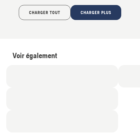
5
4.7
sur
sur
CHARGER TOUT
CHARGER PLUS
5
5
Voir également