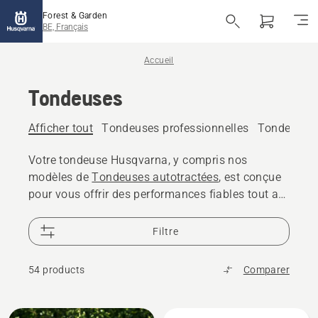
Forest & Garden
BE, Français
Accueil
Tondeuses
Afficher tout
Tondeuses professionnelles
Tondeuse à
Votre tondeuse Husqvarna, y compris nos
modèles de
Tondeuses autotractées
, est conçue
pour vous offrir des performances fiables tout au
long des années. Les pièces de rechange des
tondeuses sont disponibles pendant plus de 10
Filtre
ans et 25 000 revendeurs dans le monde sont là
pour vous aider
54 products
Comparer
Tous