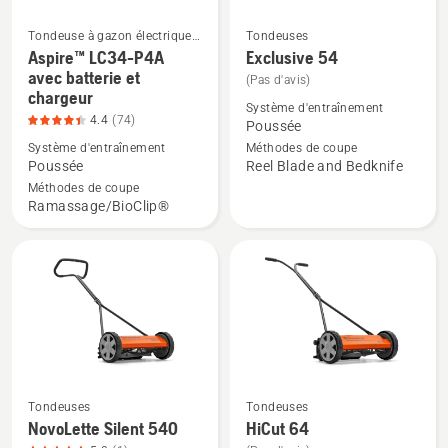
5
Tondeuse à gazon électrique
Tondeuses
& Tondeuse a batterie
Aspire™ LC34-P4A
Exclusive 54
Voir
Voir
avec batterie et
(Pas d'avis)
plus
plus
chargeur
de
de
Système d'entraînement
4.4
(74)
Poussée
détails
détails
Système d'entraînement
Méthodes de coupe
sur
sur
Poussée
Reel Blade and Bedknife
Aspire™
Exclusive
Méthodes de coupe
LC34-
54
Ramassage/BioClip®
P4A
avec
batterie
et
chargeur,
note
du
produit
Tondeuses
Tondeuses
Voir
Voir
4.4
NovoLette Silent 540
HiCut 64
plus
plus
sur