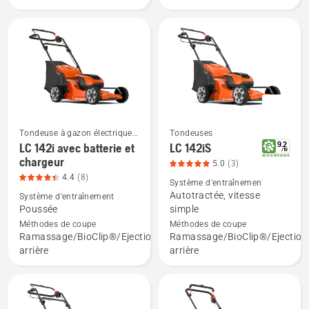
du
du
produit
produit
1
4.4
sur
sur
5
5
Tondeuse à gazon électrique
Tondeuses
& Tondeuse a batterie
9.2
LC 142i avec batterie et
LC 142iS
Voir
Voir
/
10
INDICE DE REPARABILITE
chargeur
5.0
(3)
plus
plus
4.4
(8)
de
de
Système d'entraînement
Autotractée, vitesse
Système d'entraînement
détails
détails
Poussée
simple
sur
sur
Méthodes de coupe
Méthodes de coupe
LC 142i
LC 142iS,
Ramassage/BioClip®/Ejection
Ramassage/BioClip®/Ejection
avec
note
arrière
arrière
batterie
du
et
produit
chargeur,
5