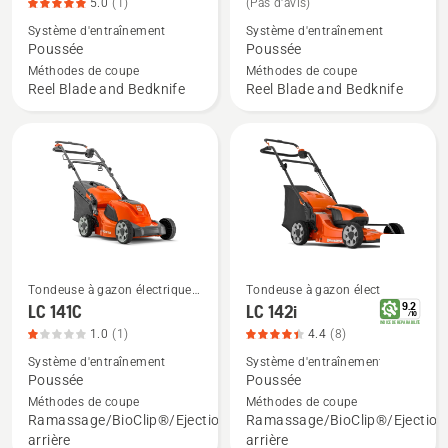
5.0
(1)
(Pas d'avis)
de
de
5
Système d'entraînement
Système d'entraînement
détails
détails
Poussée
Poussée
sur
sur
Méthodes de coupe
Méthodes de coupe
NovoLette
HiCut
Reel Blade and Bedknife
Reel Blade and Bedknife
Silent
64
540,
note
du
produit
5
sur
5
Tondeuse à gazon électrique
Tondeuse à gazon électrique
Voir
Voir
& Tondeuse a batterie
& Tondeuse a batterie
9.2
LC 141C
LC 142i
/
10
plus
plus
INDICE DE REPARABILITE
1.0
(1)
4.4
(8)
de
de
Système d'entraînement
Système d'entraînement
détails
détails
Poussée
Poussée
sur
sur
Méthodes de coupe
Méthodes de coupe
Ramassage/BioClip®/Ejection
Ramassage/BioClip®/Ejection
LC 141C,
LC 142i,
arrière
arrière
note
note