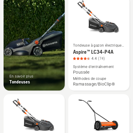
les
produits
Tondeuse à gazon électrique
Voir
& Tondeuse a batterie
Aspire™ LC34-P4A
plus
4.4
(74)
de
Système d'entraînement
détails
Poussée
sur
En savoir plus
Méthodes de coupe
Tondeuses
Aspire™
Ramassage/BioClip®
LC34-
P4A,
note
du
produit
4.4
sur