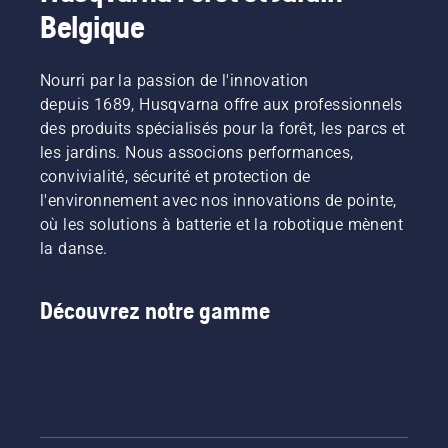
et les
prospérer
pour
Pour
Belgique
l'année
feuilles
pendant
obtenir
vous
suivante.
broyées.
les
des
mettre
Pour
journées
réponses.
dans le
vous
Nourri par la passion de l'innovation
les plus
bain,
mettre
depuis 1689, Husqvarna offre aux professionnels
chaudes.
commencez
dans le
des produits spécialisés pour la forêt, les parcs et
Pour
par
bain,
les jardins. Nous associons performances,
vous
consulter
commencez
mettre
convivialité, sécurité et protection de
nos
par
dans le
conseils
consulter
l'environnement avec nos innovations de pointe,
bain,
essentiels
nos
où les solutions à batterie et la robotique mènent
commencez
tout au
conseils
la danse.
par
long de
essentiels
consulter
la saison
tout au
nos
pour que
long de
Découvrez notre gamme
conseils
votre
la saison
essentiels
pelouse
pour que
tout au
reste
votre
long de
saine et
pelouse
la saison
luxuriante.
reste
pour que
saine et
votre
luxuriante.