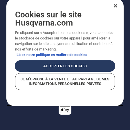
Cookies sur le site
Husqvarna.com
En cliquant sur « Accepter tous les cookies », vous acceptez
© Husqvarna AB (publ). Tous droits réservés. Les prix
le stockage de cookies sur votre appareil pour améliorer la
indiqués sont des prix de vente conseillés. Tous les prix
navigation sur le site, analyser son utilisation et contribuer à
indiqués sont des prix de vente recommandés (TVA
nos efforts de marketing.
incluse), sauf si le produit est disponible pour un achat
Lisez notre politique en matière de cookies
direct.
Politique relative aux cookies
Conditions d'utilisation
ACCEPTER LES COOKIES
Avis de confidentialité
Imprint
Signalement de violations présumées
JE M’OPPOSE À LA VENTE ET AU PARTAGE DE MES
INFORMATIONS PERSONNELLES PRIVÉES