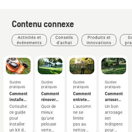
Contenu connexe
Activités et
Conseils
Produits et
G
événements
d'achat
innovations
pra
Guides
Guides
Guides
Guides
pratiques
pratiques
pratiques
pratiques
Comment
Comment
Comment
Comment
installer
rénover
entretenir
arroser
un kit
votre
ma
votre
Consultez
Quoi de
L'automne
Un bon
broyeur
pelouse
pelouse
pelouse
ce guide
mieux
ne se
arrosage
sur votre
et
en
pour
qu'une
limite
est
tondeuse
réparer
automne :
Guides
installer
pelouse
pas au
indispensable
Husqvarna
les trous
nos
pratiques
un kit de
verte,
nettoyage
pour