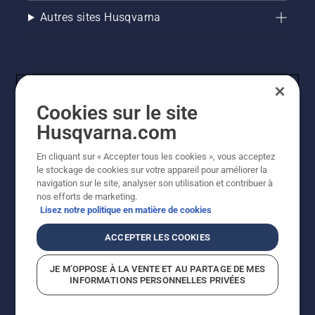
Autres sites Husqvarna
Cookies sur le site
Husqvarna.com
En cliquant sur « Accepter tous les cookies », vous acceptez
© Husqvarna AB (publ). Tous droits réservés. Les prix
le stockage de cookies sur votre appareil pour améliorer la
indiqués sont des prix de vente conseillés. Tous les prix
navigation sur le site, analyser son utilisation et contribuer à
indiqués sont des prix de vente recommandés (TVA
nos efforts de marketing.
incluse), sauf si le produit est disponible pour un achat
Lisez notre politique en matière de cookies
direct.
Politique relative aux cookies
Conditions d'utilisation
ACCEPTER LES COOKIES
Avis de confidentialité
Imprint
Signalement de violations présumées
JE M’OPPOSE À LA VENTE ET AU PARTAGE DE MES
INFORMATIONS PERSONNELLES PRIVÉES