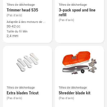
Têtes de désherbage
Têtes de désherbage
Voir
Voir
Trimmer head S35
3-pack spool and line
plus
plus
refill
(Pas d'avis)
de
de
(Pas d'avis)
Adaptée à des moteurs de ...
détails
détails
30-42 cc
sur
sur
Taille du fil Min
Trimmer
3-
2,4 mm
head
pack
S35
spool
and
line
refill
Voir
Voir
Têtes de désherbage
Têtes de désherbage
plus
plus
Extra blades Tricut
Shredder blade kit
de
de
(Pas d'avis)
(Pas d'avis)
détails
détails
sur
sur