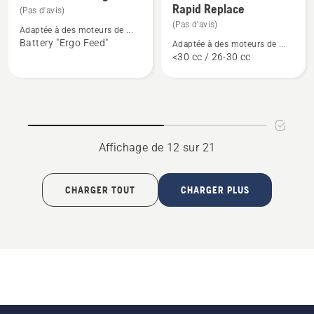
Rapid Replace
de
de
(Pas d'avis)
détails
détails
(Pas d'avis)
Adaptée à des moteurs de ...
sur
sur
Battery "Ergo Feed"
Adaptée à des moteurs de ...
<30 cc / 26-30 cc
Trimmer
Trimmer
head
head
ergo
R25
feed
-
Rapid
Replace
Affichage de 12 sur 21
CHARGER TOUT
CHARGER PLUS