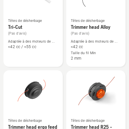
Têtes de désherbage
Têtes de désherbage
Voir
Voir
Tri-Cut
Trimmer head Alloy
plus
plus
(Pas d'avis)
(Pas d'avis)
de
de
Adaptée à des moteurs de ...
Adaptée à des moteurs de ...
détails
détails
<42 cc / <55 cc
<42 cc
sur
sur
Taille du fil Min
Tri-
Trimmer
2 mm
Cut
head
Alloy
Voir
Voir
Têtes de désherbage
Têtes de désherbage
plus
plus
Trimmer head ergo feed
Trimmer head R25 -