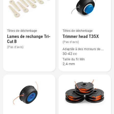
produits
Têtes de désherbage
Têtes de désherbage
Voir
Voir
Lames de rechange Tri-
Trimmer head T35X
plus
plus
Cut B
(Pas d'avis)
de
de
(Pas d'avis)
Adaptée à des moteurs de ...
détails
détails
30-42 cc
sur
sur
Taille du fil Min
Lames
Trimmer
2,4 mm
de
head
rechange
T35X
Tri-
Cut B