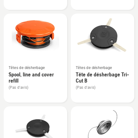
Extra
Shredder
blades
blade
Tricut
kit
Voir
Voir
Têtes de désherbage
Têtes de désherbage
plus
plus
Spool, line and cover
Tête de désherbage Tri-
de
de
refill
Cut B
détails
détails
(Pas d'avis)
(Pas d'avis)
sur
sur
Spool,
Tête
line
de
and
désherbage
cover
Tri-
refill
Cut B