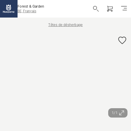
Forest & Garden
BE, Français
Têtes de désherbage
1/1