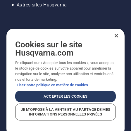
Autres sites Husqvarna
Cookies sur le site
Husqvarna.com
En cliquant sur « Accepter tous les cookies », vous acceptez
© Husqvarna AB (publ). Tous droits réservés. Les prix
le stockage de cookies sur votre appareil pour améliorer la
indiqués sont des prix de vente conseillés. Tous les prix
navigation sur le site, analyser son utilisation et contribuer à
indiqués sont des prix de vente recommandés (TVA
nos efforts de marketing.
incluse), sauf si le produit est disponible pour un achat
Lisez notre politique en matière de cookies
direct.
Politique relative aux cookies
Conditions d'utilisation
ACCEPTER LES COOKIES
Avis de confidentialité
Imprint
Signalement de violations présumées
JE M’OPPOSE À LA VENTE ET AU PARTAGE DE MES
INFORMATIONS PERSONNELLES PRIVÉES