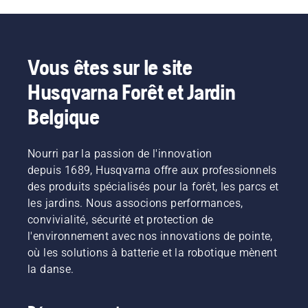
professionnels
deviez
d'éviter
des
changer
toute
parcs et
l'huile
surchauffe
forêts
plus
de la
dans le
souvent
chaîne
Vous êtes sur le site
monde.
en cas
lors de la
Husqvarna Forêt et Jardin
Ils
de
coupe et
constituent
conditions
de
Belgique
notre
poussiéreuses.
s'assurer
équipe H,
L'huile
qu'elle se
et ce
peut être
déplace
Nourri par la passion de l'innovation
sont nos
vidangée
autour
utilisateurs
depuis 1689, Husqvarna offre aux professionnels
de deux
du
les plus
façons
guide-
des produits spécialisés pour la forêt, les parcs et
exigeants.
illustrées
chaîne
les jardins. Nous associons performances,
dans
sans
convivialité, sécurité et protection de
cette
friction.
l'environnement avec nos innovations de pointe,
vidéo.
Cela
où les solutions à batterie et la robotique mènent
prolonge
la durée
la danse.
de vie du
guide-
chaîne et