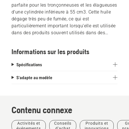
parfaite pour les tronçonneuses et les élagueuses
d'une cylindrée inférieure à 55 cm3. Cette huile
dégage très peu de fumée, ce qui est
particulièrement important lorsqu'elle est utilisée
dans des produits souvent utilisés dans des
zones construites à forte densité. Elle réduit
également la température du moteur ce qui
Informations sur les produits
prolonge sa durée de vie. La formulation utilisée
dans l'huile Husqvarna Low Smoke + offre une
Spécifications
bonne protection contre les grippages, tant contre
les grippages de piston liés au manque d'huile ou
S'adapte au modèle
au carbone.
Contenu connexe
Activités et
Conseils
Produits et
G
événements
d'achat
innovations
pra