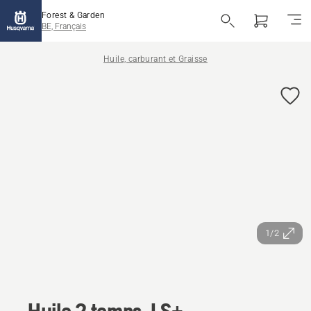
Forest & Garden
BE, Français
Huile, carburant et Graisse
1/2
Huile 2 temps, LS+