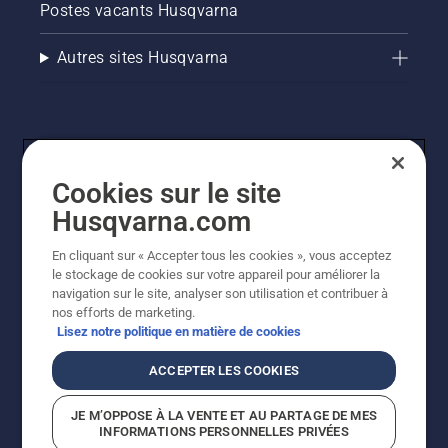
Postes vacants Husqvarna
Vérifiez
d'abord
le niveau
Autres sites Husqvarna
d'huile.
Démarrez
la
tronçonneuse
et
assurez-
Cookies sur le site
vous que
le frein
Husqvarna.com
de
chaîne
En cliquant sur « Accepter tous les cookies », vous acceptez
est
© Husqvarna AB (publ). Tous droits réservés. Les prix
le stockage de cookies sur votre appareil pour améliorer la
desserré.
indiqués sont des prix de vente conseillés. Tous les prix
navigation sur le site, analyser son utilisation et contribuer à
Faites
indiqués sont des prix de vente recommandés (TVA
nos efforts de marketing.
tourner
incluse), sauf si le produit est disponible pour un achat
Lisez notre politique en matière de cookies
le
direct.
Politique relative aux cookies
Conditions d'utilisation
moteur
ACCEPTER LES COOKIES
Avis de confidentialité
Imprint
de la
Signalement de violations présumées
tronçonneuse
JE M’OPPOSE À LA VENTE ET AU PARTAGE DE MES
à
INFORMATIONS PERSONNELLES PRIVÉES