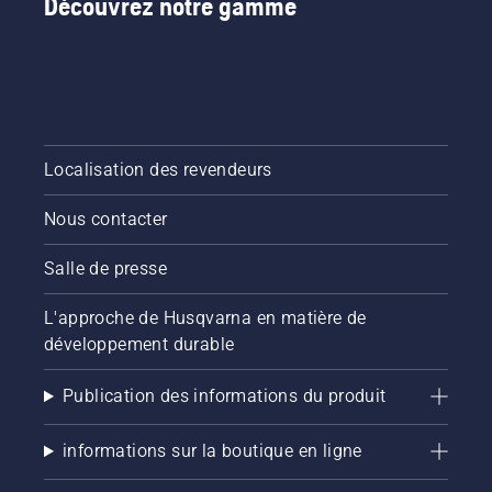
Découvrez notre gamme
de la
chaîne.
Suivez
les
instructions
de cette
courte
Localisation des revendeurs
vidéo
pour
Nous contacter
savoir
comment
vérifier
Salle de presse
que le
système
L'approche de Husqvarna en matière de
de
développement durable
lubrification
de votre
chaîne
Publication des informations du produit
de
tronçonneuse
informations sur la boutique en ligne
fonctionne
correctement.