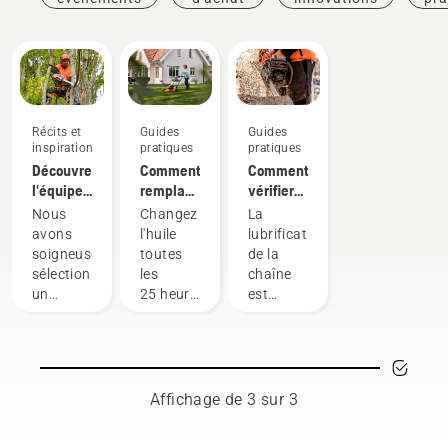
Récits et
Guides
Guides
inspiration
pratiques
pratiques
Découvrez
Comment
Comment
l'équipe
remplacer
vérifier
H
l'huile de
que la
Nous
Changez
La
Husqvarna,
votre
lubrification
avons
l'huile
lubrification
nos
tondeuse
de la
soigneusement
toutes
de la
utilisateurs
Husqvarna
chaîne
sélectionné
les
chaîne
les plus
fonctionne
un
25 heures
est
exigeants
sur votre
groupe
de
importante
tronçonneuse
d'ambassadeurs
fonctionnement
lors de
respectés
ou à
l'utilisation
hautement
chaque
d'une
qualifiés
saison. Il
tronçonneuse.
Affichage de 3 sur 3
parmi les
se peut
Elle
meilleurs
que vous
permet