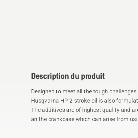
Description du produit
Designed to meet all the tough challenges 
Husqvarna HP 2-stroke oil is also formulat
The additives are of highest quality and a
an the crankcase which can arise from usin
The oil is designed to suit the entire prod
from the smallest trimmer used all day up 