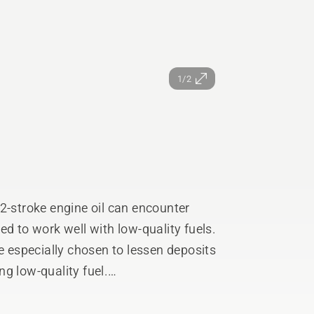
1/2
2-stroke engine oil can encounter
ed to work well with low-quality fuels.
re especially chosen to lessen deposits
g low-quality fuel.
uct range of our 2-stroke products –
to