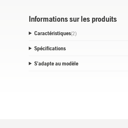
the biggest chainsaw used for heavy fellin
conditions.
Informations sur les produits
Caractéristiques
(
2
)
Spécifications
S'adapte au modèle