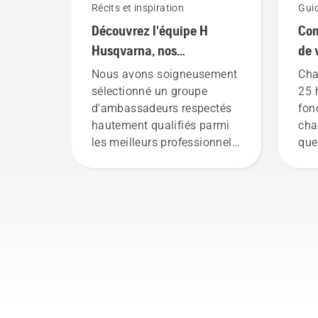
Récits et inspiration
Gui
Découvrez l'équipe H
Com
Husqvarna, nos
de 
utilisateurs les plus
Hu
Nous avons soigneusement
Cha
exigeants
sélectionné un groupe
25 
d'ambassadeurs respectés
fon
hautement qualifiés parmi
cha
les meilleurs professionnels
que
des parcs et forêts dans le
l'h
monde. Ils constituent notre
de 
équipe H, et ce sont nos
pou
utilisateurs les plus
êtr
exigeants.
faç
vid