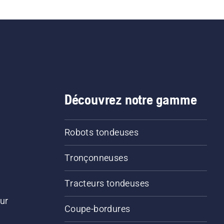
lubrification de votre ch
de tronçonneuse fonctio
correctement. Vérifiez
d'abord le niveau d'huile
Démarrez la tronçonneu
et assurez-vous que le fr
de chaîne est desserré.
Faites tourner le moteur
Découvrez notre gamme
la tronçonneuse à quelq
centimètres du tronc d'u
arbre. La présence d'huil
Robots tondeuses
projetée sur le tronc ind
que le système de
Tronçonneuses
lubrification fonctionne.
Tracteurs tondeuses
ur
Coupe-bordures