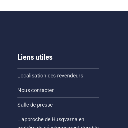
aîne
nne
.
se
ein
 de
Liens utiles
ues
n
e
Localisation des revendeurs
ique
Nous contacter
Salle de presse
L'approche de Husqvarna en
matière de développement durable