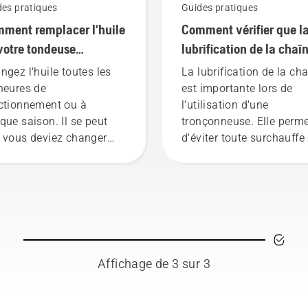
des pratiques
Guides pratiques
ment remplacer l'huile
Comment vérifier que l
votre tondeuse
lubrification de la chaî
sqvarna
fonctionne sur votre
ngez l'huile toutes les
La lubrification de la ch
tronçonneuse
heures de
est importante lors de
ctionnement ou à
l'utilisation d'une
que saison. Il se peut
tronçonneuse. Elle perm
 vous deviez changer
d'éviter toute surchauffe
uile plus souvent en cas
la chaîne lors de la coup
conditions
de s'assurer qu'elle se
ssiéreuses. L'huile peut
déplace autour du guide
e vidangée de deux
chaîne sans friction. Cel
ons illustrées dans cette
prolonge la durée de vie
éo.
guide-chaîne et de la
chaîne. Suivez les
Affichage de 3 sur 3
instructions de cette cou
vidéo pour savoir comm
vérifier que le système d