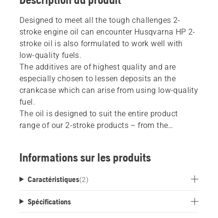
Designed to meet all the tough challenges 2-
stroke engine oil can encounter Husqvarna HP 2-
stroke oil is also formulated to work well with
low-quality fuels.
The additives are of highest quality and are
especially chosen to lessen deposits an the
crankcase which can arise from using low-quality
fuel.
The oil is designed to suit the entire product
range of our 2-stroke products – from the
smallest trimmer used all day up to
the biggest chainsaw used for heavy felling and
Informations sur les produits
limbing in extremely hot or cold conditions.
Caractéristiques
(
2
)
Spécifications