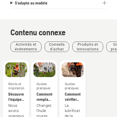
S'adapte au modèle
Contenu connexe
Activités et
Conseils
Produits et
G
événements
d'achat
innovations
pra
Récits et
Guides
Guides
inspiration
pratiques
pratiques
Découvrez
Comment
Comment
l'équipe
remplacer
vérifier
H
l'huile de
que la
Nous
Changez
La
Husqvarna,
votre
lubrification
avons
l'huile
lubrification
nos
tondeuse
de la
soigneusement
toutes
de la