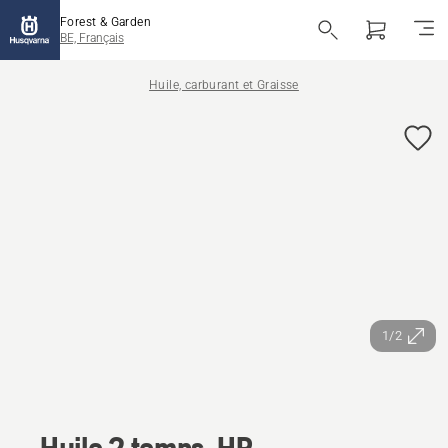
Forest & Garden
BE, Français
Huile, carburant et Graisse
1/2
Huile 2 temps, HP