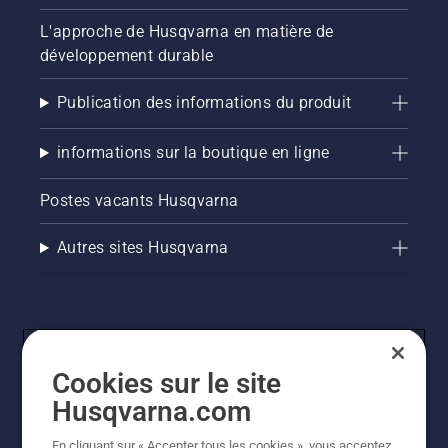
système
L'approche de Husqvarna en matière de
de
développement durable
lubrification
de votre
chaîne
Publication des informations du produit
de
tronçonneuse
informations sur la boutique en ligne
fonctionne
correctement.
Postes vacants Husqvarna
Vérifiez
d'abord
le niveau
Autres sites Husqvarna
d'huile.
Démarrez
la
tronçonneuse
et
assurez-
Cookies sur le site
vous que
le frein
Husqvarna.com
de
chaîne
En cliquant sur « Accepter tous les cookies », vous acceptez