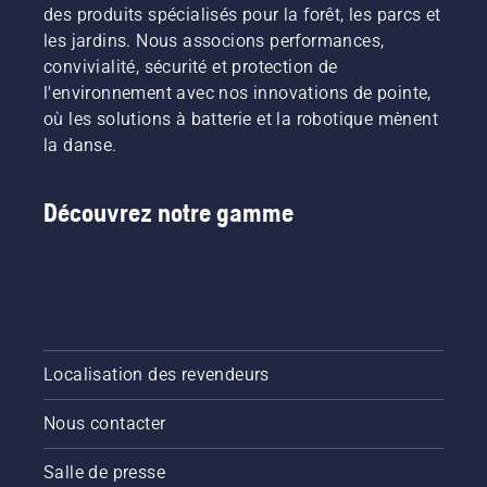
les plus
façons
guide-
des produits spécialisés pour la forêt, les parcs et
exigeants.
illustrées
chaîne
les jardins. Nous associons performances,
dans
sans
convivialité, sécurité et protection de
cette
friction.
l'environnement avec nos innovations de pointe,
vidéo.
Cela
où les solutions à batterie et la robotique mènent
prolonge
la durée
la danse.
de vie du
guide-
chaîne et
Découvrez notre gamme
de la
chaîne.
Suivez
les
instructions
de cette
courte
Localisation des revendeurs
vidéo
pour
Nous contacter
savoir
comment
vérifier
Salle de presse
que le