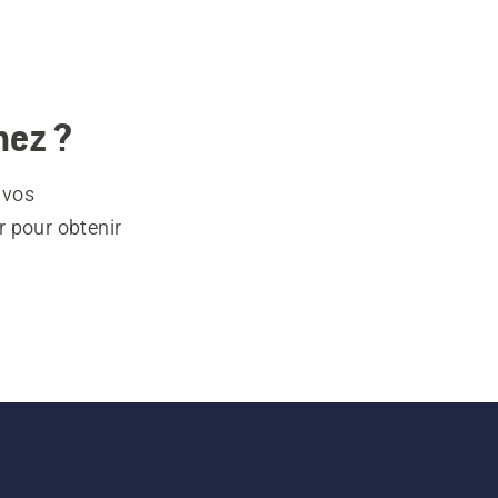
hez ?
 vos
r pour obtenir