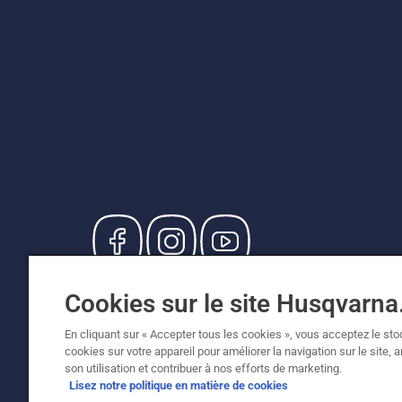
© Husqvarna AB (publ). Tous droits réservés. Le
Cookies sur le site Husqvarn
de vente recommandés (TVA incluse), sauf si le
Politique relative aux cookies
Conditions d'utilisation
En cliquant sur « Accepter tous les cookies », vous acceptez le st
cookies sur votre appareil pour améliorer la navigation sur le site, 
son utilisation et contribuer à nos efforts de marketing.
Lisez notre politique en matière de cookies