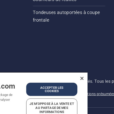
Tondeuses autoportées à coupe
frontale
s prix indiqués sont des prix de vente conseillés. Tous les p
a.com
 produit est disponible pour un achat direct.
ACCEPTER LES
COOKIES
Avis de confidentialité
Imprint
Signalement de violations présumée
ockage de
analyser
JE M’OPPOSE À LA VENTE ET
AU PARTAGE DE MES
INFORMATIONS