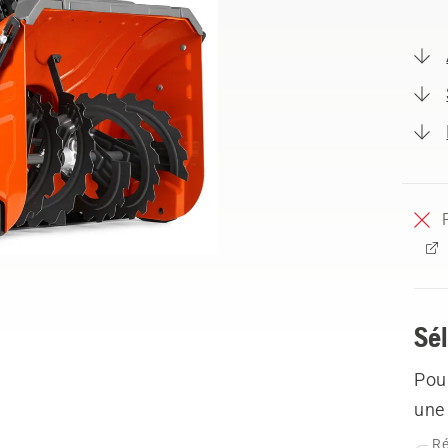
Sél
Pour
une 
Ré