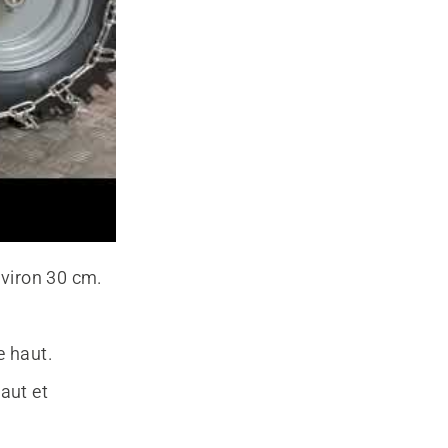
nviron 30 cm.
e haut.
haut et