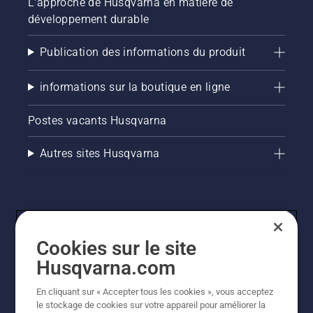
L'approche de Husqvarna en matière de
développement durable
Publication des informations du produit
informations sur la boutique en ligne
Postes vacants Husqvarna
Autres sites Husqvarna
Cookies sur le site
Husqvarna.com
En cliquant sur « Accepter tous les cookies », vous acceptez
© Husqvarna AB (publ). Tous droits réservés. Les prix
le stockage de cookies sur votre appareil pour améliorer la