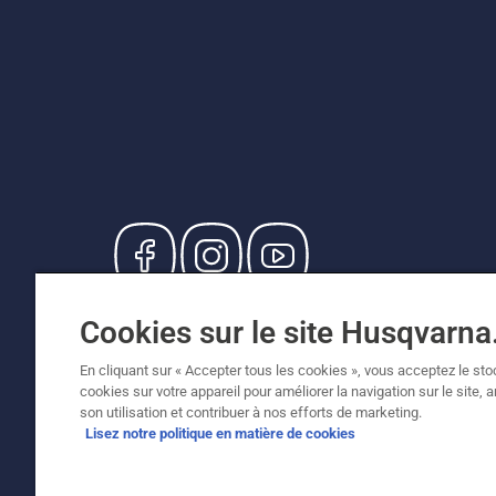
© Husqvarna AB (publ). Tous droits réservés. Le
Cookies sur le site Husqvarn
de vente recommandés (TVA incluse), sauf si le
Politique relative aux cookies
Conditions d'utilisation
En cliquant sur « Accepter tous les cookies », vous acceptez le st
cookies sur votre appareil pour améliorer la navigation sur le site, 
son utilisation et contribuer à nos efforts de marketing.
Lisez notre politique en matière de cookies