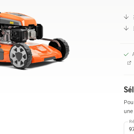
Sél
Pour
une 
Ré