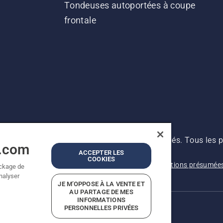
Tondeuses autoportées à coupe
frontale
s prix indiqués sont des prix de vente conseillés. Tous les p
a.com
 produit est disponible pour un achat direct.
ACCEPTER LES
COOKIES
Avis de confidentialité
Imprint
Signalement de violations présumée
ockage de
analyser
JE M’OPPOSE À LA VENTE ET
AU PARTAGE DE MES
INFORMATIONS
PERSONNELLES PRIVÉES