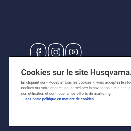
© Husqvarna AB (publ). Tous droits réservés. Le
Cookies sur le site Husqvarn
de vente recommandés (TVA incluse), sauf si le
Politique relative aux cookies
Conditions d'utilisation
En cliquant sur « Accepter tous les cookies », vous acceptez le st
cookies sur votre appareil pour améliorer la navigation sur le site, 
son utilisation et contribuer à nos efforts de marketing.
Lisez notre politique en matière de cookies