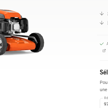
Sél
Pour
une 
Ré