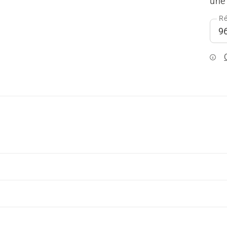
une 
Ré