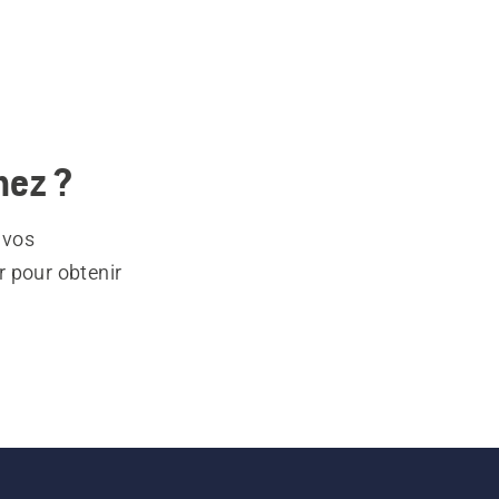
hez ?
 vos
r pour obtenir