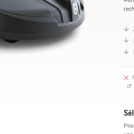
rech
Sél
Pour