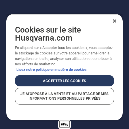
Cookies sur le site
Husqvarna.com
En cliquant sur « Accepter tous les cookies », vous acceptez
© Husqvarna AB (publ). Tous droits réservés. Les prix
le stockage de cookies sur votre appareil pour améliorer la
indiqués sont des prix de vente conseillés. Tous les prix
navigation sur le site, analyser son utilisation et contribuer à
indiqués sont des prix de vente recommandés (TVA
nos efforts de marketing.
incluse), sauf si le produit est disponible pour un achat
Lisez notre politique en matière de cookies
direct.
Politique relative aux cookies
Conditions d'utilisation
ACCEPTER LES COOKIES
Avis de confidentialité
Imprint
Signalement de violations présumées
JE M’OPPOSE À LA VENTE ET AU PARTAGE DE MES
INFORMATIONS PERSONNELLES PRIVÉES