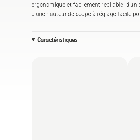
ergonomique et facilement repliable, d'un s
d'une hauteur de coupe à réglage facile po
de ramassage laissent moins de résidus su
Châssis en composite durable et résistant 
Caractéristiques
réduire le poids. Moteur puissant et fiabl
entretien réduit.