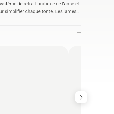
ystème de retrait pratique de l'anse et
ur simplifier chaque tonte. Les lames
r la pelouse pour un aspect soigné.
à la corrosion, roues en plastique pour
e pour des performances accrues et un