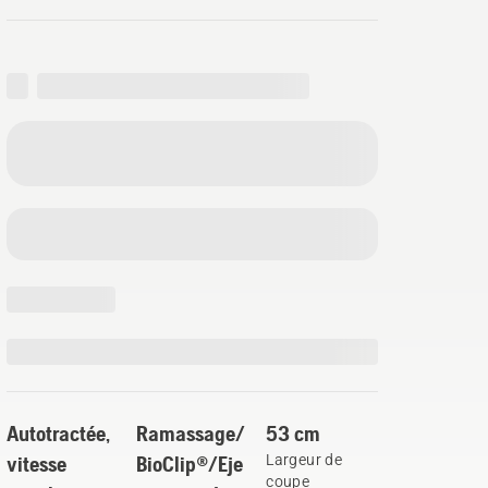
Autotractée,
Ramassage/
53 cm
vitesse
BioClip®/Eje
Largeur de
coupe