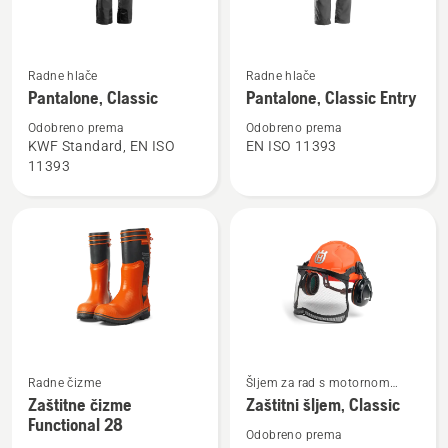
Entry
Pogledajte
Pogledajte
Radne hlače
Radne hlače
više
više
Pantalone, Classic
Pantalone, Classic Entry
detalja
detalja
Odobreno prema
Odobreno prema
o
o
KWF Standard, EN ISO
EN ISO 11393
Pantalone,
Pantalone,
11393
Classic
Classic
Entry
Pogledajte
Pogledajte
Radne čizme
Šljem za rad s motornom
više
više
testerom
Zaštitne čizme
Zaštitni šljem, Classic
Functional 28
detalja
detalja
Odobreno prema