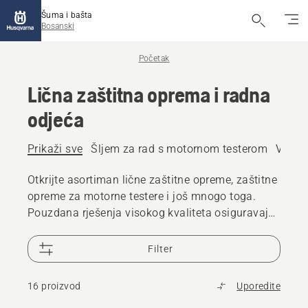
Šuma i bašta
Bosanski
Početak
Lična zaštitna oprema i radna
odjeća
Prikaži sve
Šljem za rad s motornom testerom
Viziri
Otkrijte asortiman lične zaštitne opreme, zaštitne
opreme za motorne testere i još mnogo toga.
Pouzdana rješenja visokog kvaliteta osiguravaju
da ste spremni za svaki izazov.
Filter
16 proizvod
Uporedite