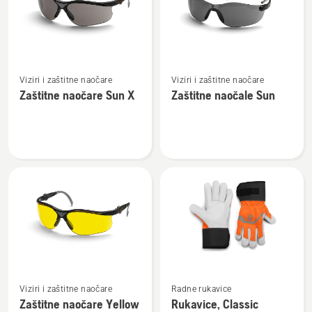
Pogledajte
Pogledajte
Viziri i zaštitne naočare
Viziri i zaštitne naočare
više
više
Zaštitne naočare Sun X
Zaštitne naočale Sun
detalja
detalja
o
o
Zaštitne
Zaštitne
naočare
naočale
Sun
Sun
X
Pogledajte
Pogledajte
Viziri i zaštitne naočare
Radne rukavice
više
više
Zaštitne naočare Yellow
Rukavice, Classic
detalja
detalja