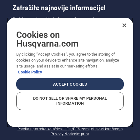
Zatražite najnovije informacije!
Dobijte najnovije informacije o novim
proizvodima, posebnim ponudama i još mnogo
Cookies on
toga. Ovdje se registrirajte za naš bilten.
Husqvarna.com
REGISTRACIJA ZA BILTEN
By clicking “Accept Cookies”, you agree to the storing of
cookies on your device to enhance site navigation, analyze
site usage, and assist in our marketing efforts.
Cookie Policy
ACCEPT COOKIES
DO NOT SELL OR SHARE MY PERSONAL
INFORMATION
© Husqvarna AB (publ). Sva prava zadržana. Prikazane
cijene su preporučene maloprodajne cijene.
Pravila upotrebe kolačića – EU/EES zemlje
Uslovi korištenja
Privacy Notice
Imprint