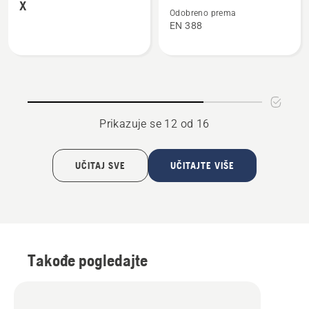
X
o
o
Odobreno prema
EN 388
Zaštitne
Rukavice,
naočare
Classic
Yellow
X
Prikazuje se 12 od 16
UČITAJ SVE
UČITAJTE VIŠE
Takođe pogledajte