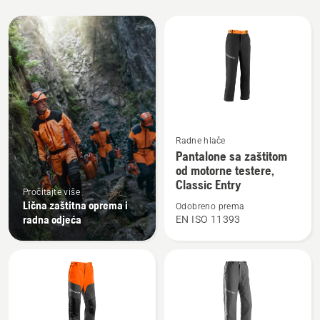
Učitajte
sve
proizvode
Pogledajte
Radne hlače
više
Pantalone sa zaštitom
od motorne testere,
detalja
Classic Entry
o
Pročitajte više
Pantalone
Lična zaštitna oprema i
Odobreno prema
radna odjeća
EN ISO 11393
sa
zaštitom
od
motorne
testere,
Classic