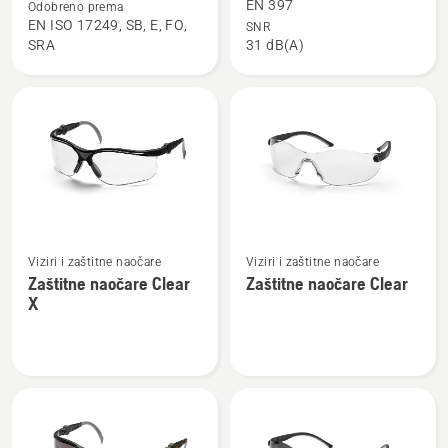
o
o
EN 397
Odobreno prema
Zaštitne
Zaštitni
EN ISO 17249, SB, E, FO,
SNR
SRA
31 dB(A)
čizme
šljem,
Functional
Classic
28
Pogledajte
Pogledajte
Viziri i zaštitne naočare
Viziri i zaštitne naočare
više
više
Zaštitne naočare Clear
Zaštitne naočare Clear
detalja
detalja
X
o
o
Zaštitne
Zaštitne
naočare
naočare
Clear
Clear
X