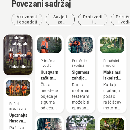
Povezani sadržaj
Proizvodi
i inovacije
Husqvarna
Aktivnosti
Savjeti
Proizvodi
Priručn
zaštitna
i događaji
za
i
i vodi
odjeća:
kupovinu
inovacije
Ručno
odabrani
materijali
za
sigurnost
i
Priručnici
Priručnici
Priručnici
i vodiči
i vodiči
i vodiči
fleksibilnost
Husqvarna
Sigurnosni
Maksimalno
zaštitna
zahtijevi
iskoristite
Landscaping
odjeća:
za rad s
Alati za
svoju
Čista i
Rad s
Kada je
Vodiči za
motornim
uređivanje
motornu
neoštećena
motornim
u pitanju
pranje i
testerama
okoliša,
kosu
odjeća je
testerama
posao
popravke
komercijalna
sigurna
može biti
raščišćavanja
Priče i
oprema
odjeća.
opasan
motorne
inspiracija
za
Vaša
posao.
kose su
Upoznajte
uređivanje
zaštitna
Ali, ako
najraznovrsnij
Husqvarna
okoliša i
odjeća je
slijedite
alat. U
H-tim -
Pažljivo
oprema