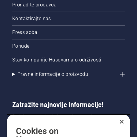
Pronađite prodavca
Kontaktirajte nas
Press soba
Ponude
Stav kompanije Husqvarna o održivosti
Pravne informacije o proizvodu
Zatražite najnovije informacije!
Dobijte najnovije informacije o novim
proizvodima, posebnim ponudama i još mnogo
Cookies on
toga. Ovdje se registrirajte za naš bilten.