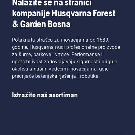
Nalazite se na stranici
korisnici.
proizvoda
učiniti – i
kompanije Husqvarna Forest
će
koji alati
uveliko
bi vam
& Garden Bosna
povećati
mogli
vašu
zatrebati?
sigurnost
Kako
Potaknuta strašću za inovacijama od 1689.
u radu s
bismo
godine, Husqvarna nudi profesionalne proizvode
motornim
vam
testerama.
pomogli
za šume, parkove i vrtove. Performanse i
da se
upotrebljivost zadovoljavaju sigurnost i brigu o
snađete
okolišu u našim vodećim inovacijama, gdje
u
prednjače baterijska rješenja i robotika.
mogućnostim
sastavili
smo ovaj
Istražite naš asortiman
jednostavan
vodič za
orezivanje
drveća.