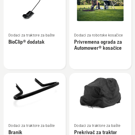
proizvode
Pogledajte
Pogledajte
Dodaci za traktore za bašte
Dodaci za robotske kosačice
više
više
BioClip® dodatak
Privremena ograda za
detalja
detalja
Automower® kosačice
o
o
BioClip®
Privremena
dodatak
ograda
za
Automower®
kosačice
Pogledajte
Pogledajte
Dodaci za traktore za bašte
Dodaci za traktore za bašte
više
više
Branik
Prekrivač za traktor
detalja
detalja