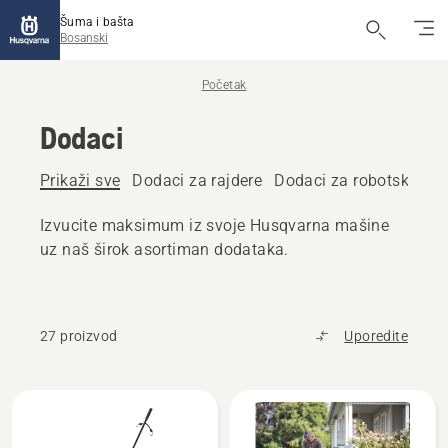
Šuma i bašta
Bosanski
Početak
Dodaci
Prikaži sve
Dodaci za rajdere
Dodaci za robotske kos
Izvucite maksimum iz svoje Husqvarna mašine
uz naš širok asortiman dodataka.
27 proizvod
Uporedite
Učitajte
sve