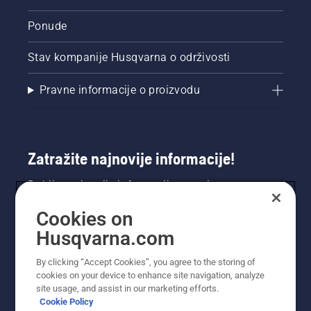
Ponude
Stav kompanije Husqvarna o održivosti
Pravne informacije o proizvodu
Zatražite najnovije informacije!
Dobijte najnovije informacije o novim
proizvodima, posebnim ponudama i još mnogo
Cookies on
toga. Ovdje se registrirajte za naš bilten.
Husqvarna.com
REGISTRACIJA ZA BILTEN
By clicking “Accept Cookies”, you agree to the storing of
cookies on your device to enhance site navigation, analyze
site usage, and assist in our marketing efforts.
Cookie Policy