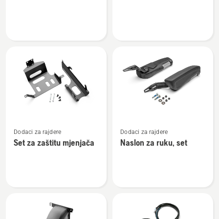
o
o
Branik
Prekrivač
za
traktor
Pogledajte
Pogledajte
Dodaci za rajdere
Dodaci za rajdere
više
više
Set za zaštitu mjenjača
Naslon za ruku, set
detalja
detalja
o
o
Set
Naslon
za
za
zaštitu
ruku,
mjenjača
set