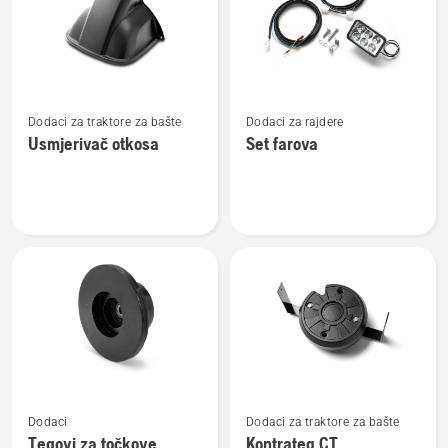
Pogledajte
Pogledajte
Dodaci za traktore za bašte
Dodaci za rajdere
više
više
Usmjerivač otkosa
Set farova
detalja
detalja
o
o
Usmjerivač
Set
otkosa
farova
Pogledajte
Pogledajte
Dodaci
Dodaci za traktore za bašte
više
više
Tegovi za točkove
Kontrateg CT