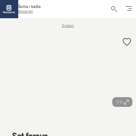
Šuma i bašta
Bosanski
Dodaci
1/2
Set farova