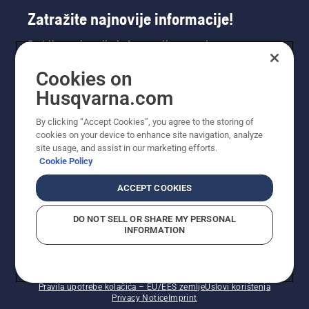
Zatražite najnovije informacije!
Dobijte najnovije informacije o novim
proizvodima, posebnim ponudama i još mnogo
Cookies on
toga. Ovdje se registrirajte za naš bilten.
Husqvarna.com
REGISTRACIJA ZA BILTEN
By clicking “Accept Cookies”, you agree to the storing of
cookies on your device to enhance site navigation, analyze
site usage, and assist in our marketing efforts.
Cookie Policy
ACCEPT COOKIES
DO NOT SELL OR SHARE MY PERSONAL
INFORMATION
© Husqvarna AB (publ). Sva prava zadržana. Prikazane
cijene su preporučene maloprodajne cijene.
Pravila upotrebe kolačića – EU/EES zemlje
Uslovi korištenja
Privacy Notice
Imprint