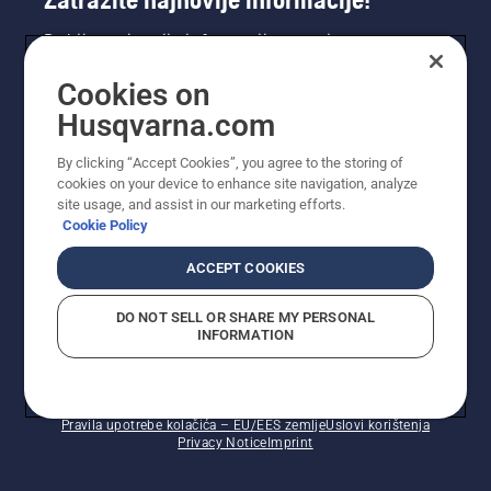
Dobijte najnovije informacije o novim
proizvodima, posebnim ponudama i još mnogo
Cookies on
toga. Ovdje se registrirajte za naš bilten.
Husqvarna.com
REGISTRACIJA ZA BILTEN
By clicking “Accept Cookies”, you agree to the storing of
cookies on your device to enhance site navigation, analyze
site usage, and assist in our marketing efforts.
Cookie Policy
ACCEPT COOKIES
DO NOT SELL OR SHARE MY PERSONAL
INFORMATION
© Husqvarna AB (publ). Sva prava zadržana. Prikazane
cijene su preporučene maloprodajne cijene.
Pravila upotrebe kolačića – EU/EES zemlje
Uslovi korištenja
Privacy Notice
Imprint