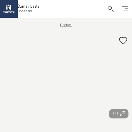
Šuma i bašta
Bosanski
Dodaci
1/1