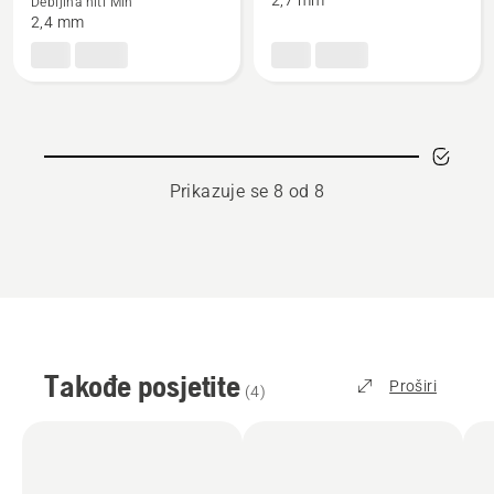
Trimi
Trimi
2,7 mm
Debljina niti Min
2,4 mm
glava
glava
T35
T45X
Univerzalna
Prikazuje se 8 od 8
Takođe posjetite
Proširi
(
4
)