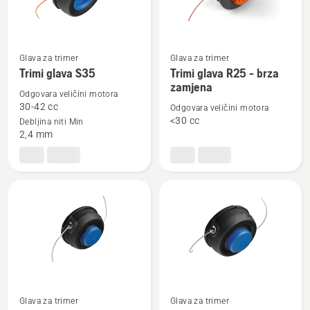
Glava za trimer
Glava za trimer
Pogledajte
Pogledajte
Trimi glava S35
Trimi glava R25 - brza
više
više
zamjena
detalja
detalja
Odgovara veličini motora
30-42 cc
Odgovara veličini motora
o
o
<30 cc
Debljina niti Min
Trimi
Trimi
2,4 mm
glava
glava
S35
R25
-
brza
zamjena
Glava za trimer
Glava za trimer
Pogledajte
Pogledajte