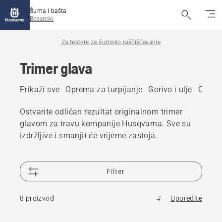
Šuma i bašta
Bosanski
Za testere za šumsko raščišćavanje
Trimer glava
Prikaži sve
Oprema za turpijanje
Gorivo i ulje
Održav
Ostvarite odličan rezultat originalnom trimer
glavom za travu kompanije Husqvarna. Sve su
izdržljive i smanjit će vrijeme zastoja.
Filter
8 proizvod
Uporedite