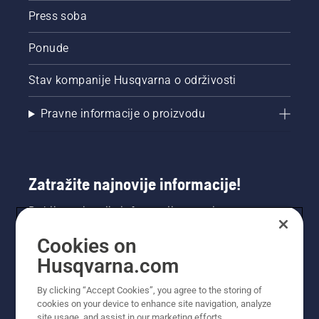
Press soba
Ponude
Stav kompanije Husqvarna o održivosti
Pravne informacije o proizvodu
Zatražite najnovije informacije!
Dobijte najnovije informacije o novim
proizvodima, posebnim ponudama i još mnogo
Cookies on
toga. Ovdje se registrirajte za naš bilten.
Husqvarna.com
REGISTRACIJA ZA BILTEN
By clicking “Accept Cookies”, you agree to the storing of
cookies on your device to enhance site navigation, analyze
site usage, and assist in our marketing efforts.