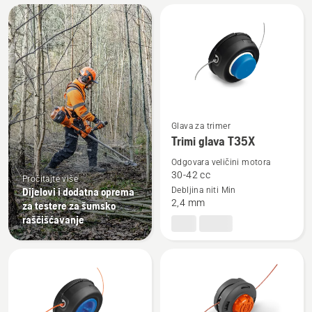
Učitajte
sve
proizvode
Glava za trimer
Pogledajte
Trimi glava T35X
više
detalja
Odgovara veličini motora
30-42 cc
o
Pročitajte više
Dijelovi i dodatna oprema
Debljina niti Min
Trimi
2,4 mm
za testere za šumsko
glava
raščišćavanje
T35X