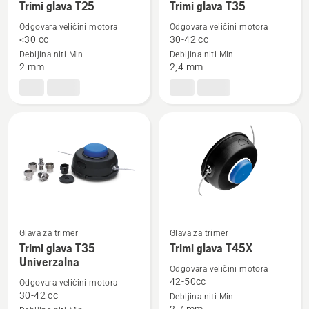
Trimi glava T25
Trimi glava T35
više
više
detalja
detalja
Odgovara veličini motora
Odgovara veličini motora
<30 cc
30-42 cc
o
o
Debljina niti Min
Debljina niti Min
Trimi
Trimi
2 mm
2,4 mm
glava
glava
T25
T35
Glava za trimer
Glava za trimer
Pogledajte
Pogledajte
Trimi glava T35
Trimi glava T45X
više
više
Univerzalna
Odgovara veličini motora
detalja
detalja
42-50cc
Odgovara veličini motora
o
o
30-42 cc
Debljina niti Min