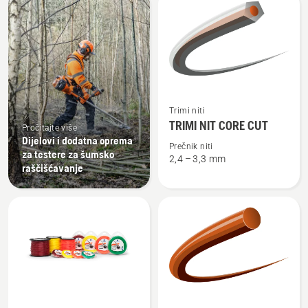
sve
proizvode
Pogledajte
Trimi niti
više
TRIMI NIT CORE CUT
Pročitajte više
detalja
Dijelovi i dodatna oprema
o
Prečnik niti
za testere za šumsko
2,4 – 3,3 mm
TRIMI
raščišćavanje
NIT
CORE
CUT
Pogledajte
Pogledajte