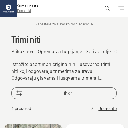
Šuma i bašta
Bosanski
Za testere za šumsko raščišćavanje
Trimi niti
Prikaži sve
Oprema za turpijanje
Gorivo i ulje
Održav
Istražite asortiman originalnih Husqvarna trimi
niti koji odgovaraju trimerima za travu.
Odgovaraju glavama Husqvarna trimera i
izuzetno su izdržljivi da bi se smanjilo vrijeme
zastoja.
Filter
6 proizvod
Uporedite
Učitajte