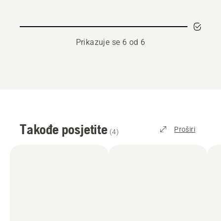
TWIST
Prikazuje se 6 od 6
Takođe posjetite
Proširi
(
4
)