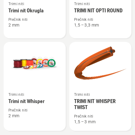
Trimi niti
Trimi niti
više
više
Trimi nit Okrugla
TRIMI NIT OPTI ROUND
detalja
detalja
o
o
Prečnik niti
Prečnik niti
2 mm
1,5 – 3,3 mm
Trimi
TRIMI
nit
NIT
Okrugla
OPTI
ROUND
Pogledajte
Pogledajte
Trimi niti
Trimi niti
više
više
Trimi nit Whisper
TRIMI NIT WHISPER
detalja
detalja
TWIST
Prečnik niti
o
o
2 mm
Prečnik niti
Trimi
TRIMI
1,5 – 3 mm
nit
NIT
Whisper
WHISPER