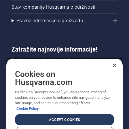
Stav kompanije Husqvarna o održivosti
Pravne informacije o proizvodu
Zatražite najnovije informacije!
Dobijte najnovije informacije o novim
proizvodima, posebnim ponudama i još mnogo
Cookies on
toga. Ovdje se registrirajte za naš bilten.
Husqvarna.com
REGISTRACIJA ZA BILTEN
By clicking “Accept Cookies”, you agree to the storing of
cookies on your device to enhance site navigation, analyze
site usage, and assist in our marketing efforts.
Cookie Policy
ACCEPT COOKIES