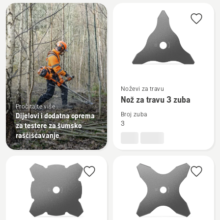
Učitajte
sve
proizvode
Pogledajte
Noževi za travu
više
Nož za travu 3 zuba
detalja
Pročitajte više
Dijelovi i dodatna oprema
Broj zuba
o
3
za testere za šumsko
Nož
raščišćavanje
za
travu
3
zuba