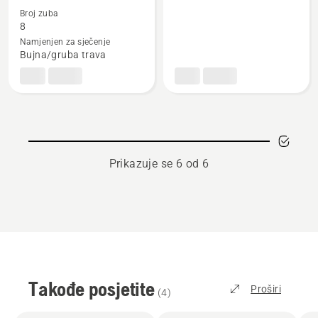
detalja
detalja
Broj zuba
o
o
8
Sječivo
Višenamjenski
Namjenjen za sječenje
Bujna/gruba trava
za
nož
travu
s
8-
3
kraka
zuba
Prikazuje se 6 od 6
Takođe posjetite
Proširi
(
4
)