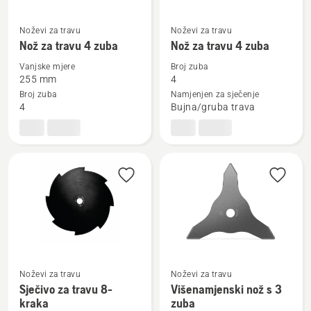
Noževi za travu
Noževi za travu
Pogledajte
Pogledajte
Nož za travu 4 zuba
Nož za travu 4 zuba
više
više
detalja
detalja
Vanjske mjere
Broj zuba
255 mm
4
o
o
Broj zuba
Namjenjen za sječenje
Nož
Nož
4
Bujna/gruba trava
za
za
travu
travu
4
4
zuba
zuba
Noževi za travu
Noževi za travu
Pogledajte
Pogledajte
Sječivo za travu 8-
Višenamjenski nož s 3
više
više
kraka
zuba