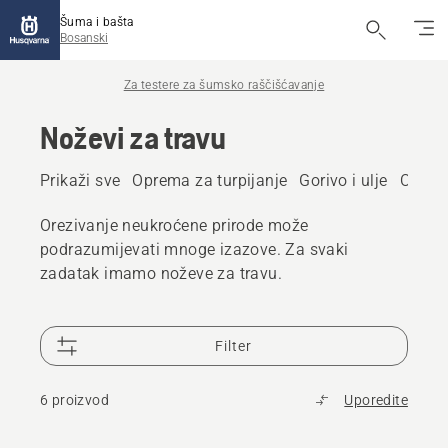
Šuma i bašta
Bosanski
Za testere za šumsko raščišćavanje
Noževi za travu
Prikaži sve
Oprema za turpijanje
Gorivo i ulje
Održav
Orezivanje neukroćene prirode može
podrazumijevati mnoge izazove. Za svaki
zadatak imamo noževe za travu.
Filter
6 proizvod
Uporedite