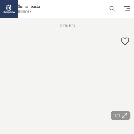
Šuma i bašta
Bosanski
Trimi niti
1/1