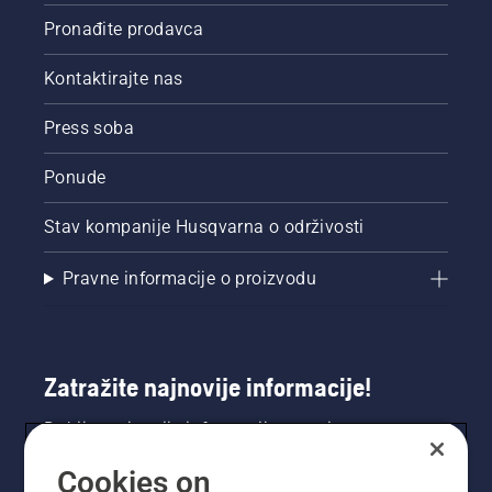
Pronađite prodavca
Kontaktirajte nas
Press soba
Ponude
Stav kompanije Husqvarna o održivosti
Pravne informacije o proizvodu
Zatražite najnovije informacije!
Dobijte najnovije informacije o novim
proizvodima, posebnim ponudama i još mnogo
Cookies on
toga. Ovdje se registrirajte za naš bilten.