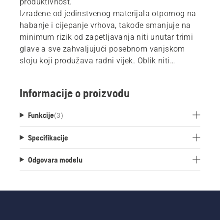
produktivnost.
Izrađene od jedinstvenog materijala otpornog na
habanje i cijepanje vrhova, takođe smanjuje na
minimum rizik od zapetljavanja niti unutar trimi
glave a sve zahvaljujući posebnom vanjskom
sloju koji produžava radni vijek. Oblik niti
sprečava pucanje niti na izlaznom otvoru.
Informacije o proizvodu
Funkcije
(
3
)
Specifikacije
Odgovara modelu