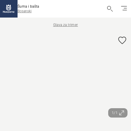
Šuma i bašta
Bosanski
Glava za trimer
1/1