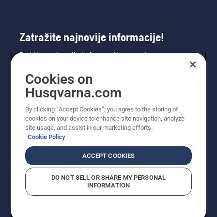
Zatražite najnovije informacije!
Dobijte najnovije informacije o novim
proizvodima, posebnim ponudama i još mnogo
Cookies on
toga. Ovdje se registrirajte za naš bilten.
Husqvarna.com
REGISTRACIJA ZA BILTEN
By clicking “Accept Cookies”, you agree to the storing of
cookies on your device to enhance site navigation, analyze
site usage, and assist in our marketing efforts.
Cookie Policy
ACCEPT COOKIES
DO NOT SELL OR SHARE MY PERSONAL
INFORMATION
© Husqvarna AB (publ). Sva prava zadržana. Prikazane
cijene su preporučene maloprodajne cijene.