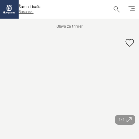
Šuma i bašta
Bosanski
Glava za trimer
1/1