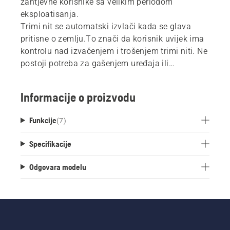
zahtjevne korisnike sa velikim periodom
eksploatisanja.
Trimi nit se automatski izvlači kada se glava
pritisne o zemlju.To znači da korisnik uvijek ima
kontrolu nad izvačenjem i trošenjem trimi niti. Ne
postoji potreba za gašenjem uređaja ili
skidanjem sa uprtača tokom izvlačenja niti.
Informacije o proizvodu
Funkcije
(
7
)
Specifikacije
Odgovara modelu