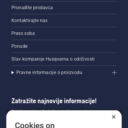
Pronađite prodavca
Kontaktirajte nas
Press soba
Ponude
Stav kompanije Husqvarna o održivosti
Pravne informacije o proizvodu
Zatražite najnovije informacije!
Dobijte najnovije informacije o novim
proizvodima, posebnim ponudama i još mnogo
Cookies on
toga. Ovdje se registrirajte za naš bilten.