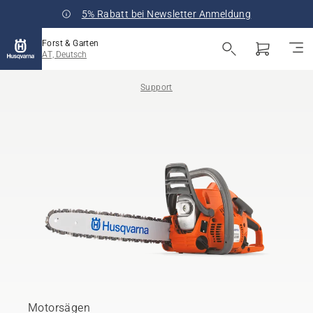
5% Rabatt bei Newsletter Anmeldung
Forst & Garten
AT, Deutsch
Support
Motorsägen