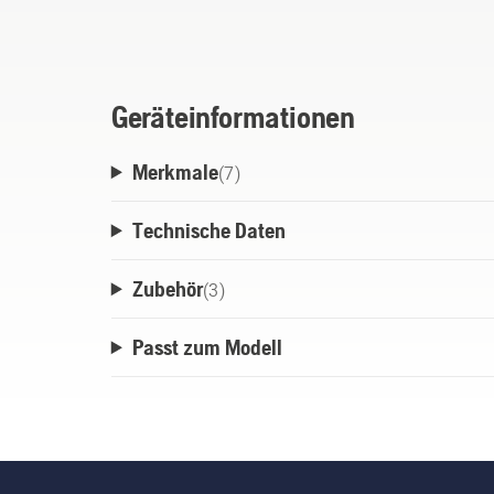
immer dabei, wenn Sie sie benötigen. Ge
Empfehlungen über die Beförderung gefähr
Geräteinformationen
Merkmale
(
7
)
Technische Daten
Zubehör
(
3
)
Passt zum Modell