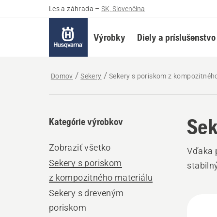
Les a záhrada
–
SK, Slovenčina
Výrobky
Diely a príslušenstvo
Domov
Sekery
Sekery s poriskom z kompozitnéh
Sek
Kategórie výrobkov
Zobraziť všetko
Vďaka p
Sekery s poriskom
stabiln
z kompozitného materiálu
Sekery s dreveným
Všet
poriskom