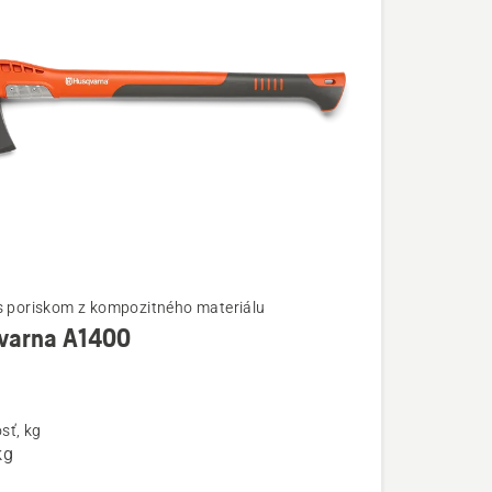
s poriskom z kompozitného materiálu
varna A1400
ostí
na
sť, kg
kg