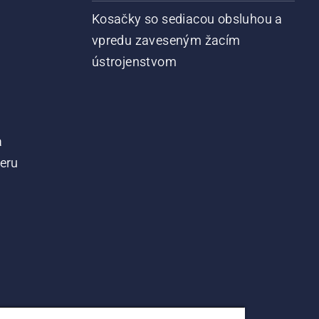
Kosačky so sediacou obsluhou a
vpredu zaveseným žacím
ústrojenstvom
a
teru