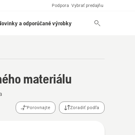
Podpora
Vybrať predajňu
Novinky a odporúčané výrobky
ného materiálu
a
Porovnajte
Zoradiť podľa