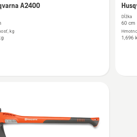
qvarna A2400
Husq
ností
podrobn
Dĺžka
o
m
60 cm
rna
Husqvar
osť, kg
Hmotno
S1600
kg
1,696 