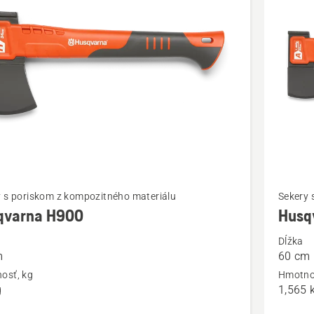
bky
ť
Zobraziť
y s poriskom z kompozitného materiálu
Sekery 
viac
qvarna H900
Husq
ností
podrobn
Dĺžka
o
m
60 cm
rna
Husqvar
osť, kg
Hmotno
A1400
g
1,565 