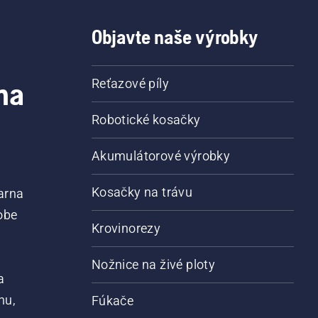
Objavte naše výrobky
na
Reťazové píly
Robotické kosačky
Akumulátorové výrobky
Kosačky na trávu
arna
obe
Krovinorezy
Nožnice na živé ploty
a
nu,
Fúkače