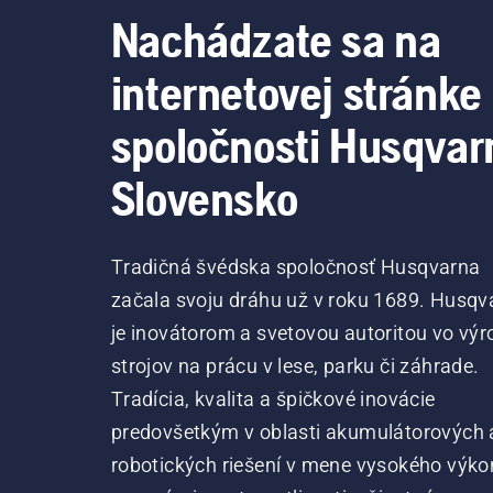
Nachádzate sa na
internetovej stránke
spoločnosti Husqvar
Slovensko
Tradičná švédska spoločnosť Husqvarna
začala svoju dráhu už v roku 1689. Husqv
je inovátorom a svetovou autoritou vo výr
strojov na prácu v lese, parku či záhrade.
Tradícia, kvalita a špičkové inovácie
predovšetkým v oblasti akumulátorových 
robotických riešení v mene vysokého výko