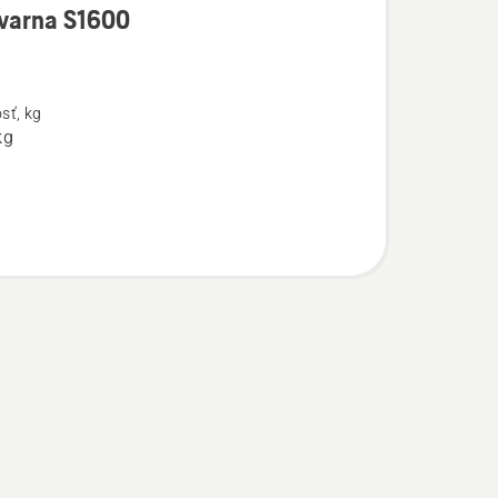
varna S1600
ostí
na
sť, kg
kg