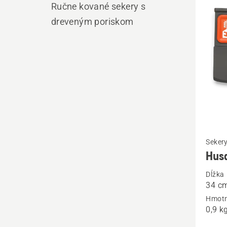
výro
Ručne kované sekery s
dreveným poriskom
Zobrazi
Seker
viac
Hus
podrob
Dĺžka
o
34 c
Husqva
Hmotn
H900
0,9 k