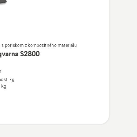
ť
y s poriskom z kompozitného materiálu
qvarna S2800
ností
m
rna
osť, kg
 kg