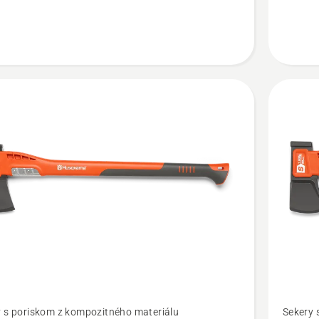
ť
Zobraziť
y s poriskom z kompozitného materiálu
Sekery 
viac