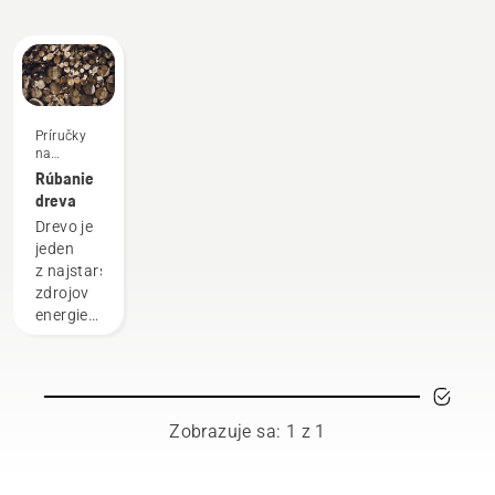
inovácie
po
Príručky
na
používanie
Rúbanie
dreva
Drevo je
jeden
z najstarších
zdrojov
energie,
ktoré
človek
pozná.
So
zvyšujúcimi
Zobrazuje sa: 1 z 1
sa
cenami
energií