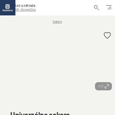
Les a záhrada
SK, Slovenčina
Sekery
1/2
Univerzálna sekera