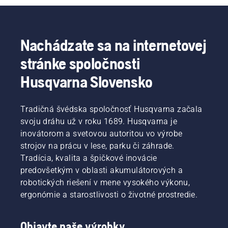
získava
spaľovanie
dreva
opäť na
Nachádzate sa na internetovej
význame
stránke spoločnosti
– nielen
na
Husqvarna Slovensko
zútulnenie
obydlia,
ale aj na
Tradičná švédska spoločnosť Husqvarna začala
vykurovanie.
Ponúkame
svoju dráhu už v roku 1689. Husqvarna je
niekoľko
inovátorom a svetovou autoritou vo výrobe
tipov,
strojov na prácu v lese, parku či záhrade.
ktoré
Tradícia, kvalita a špičkové inovácie
vám
predovšetkým v oblasti akumulátorových a
uľahčia
rúbanie,
robotických riešení v mene vysokého výkonu,
alebo
ergonómie a starostlivosti o životné prostredie.
skôr
štiepanie
dreva,
Objavte naše výrobky