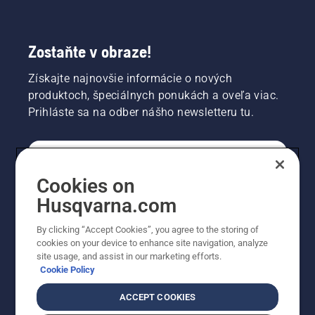
Zostaňte v obraze!
Získajte najnovšie informácie o nových
produktoch, špeciálnych ponukách a oveľa viac.
Prihláste sa na odber nášho newsletteru tu.
REGISTRÁCIA NA ODBER NEWSLETTERU
Cookies on
Husqvarna.com
PROFESIONÁLNE
By clicking “Accept Cookies”, you agree to the storing of
cookies on your device to enhance site navigation, analyze
site usage, and assist in our marketing efforts.
Cookie Policy
ACCEPT COOKIES