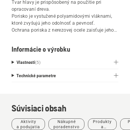
Tvar hlavy je prispôsobený na použitie pri
opracovaní dreva.
Porisko je vystužené polyamidovými vláknami,
ktoré zvyšujú jeho odolnosť a pevnosť.
Ochrana poriska z nerezovej ocele zaisťuje jeho
dlhú životnosť.
Rovnovážny bod v blízkosti hlavy sekery
Informácie o výrobku
poskytuje dokonalé vyváženie a rozloženie
hmotnosti.
Vlastnosti
(
5
)
Kombinácia týchto vlastností poskytuje vysokú
razanciu pri štiepaní a znižuje námahu.
Technické parametre
Sekeru možno použiť aj ako kladivo pre ľahké a
efektívne zarazenie štiepacieho klinu (nepoužívať
na oceľové kliny).
Súvisiaci obsah
Aktivity
Nákupné
Produkty
P
a podujatia
poradenstvo
a