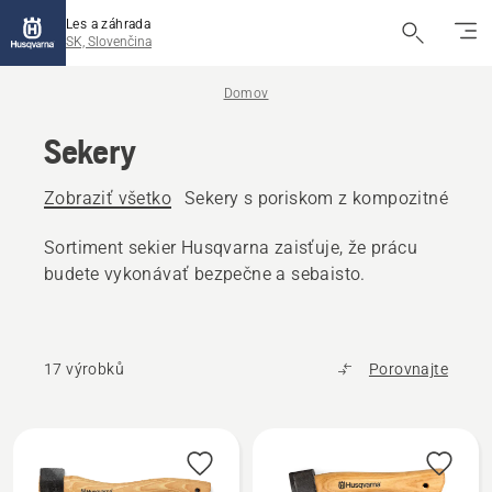
Les a záhrada
SK, Slovenčina
Domov
Sekery
Zobraziť všetko
Sekery s poriskom z kompozitného ma
Sortiment sekier Husqvarna zaisťuje, že prácu
budete vykonávať bezpečne a sebaisto.
17 výrobků
Porovnajte
Všetky
výrobky