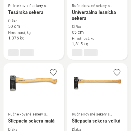
Ručne kované sekery s
Ručne kované sekery s
Zobraziť
Zobraziť
dreveným poriskom
dreveným poriskom
Tesárska sekera
Univerzálna lesnícka
viac
viac
sekera
Dĺžka
podrobností
podrobností
50 cm
Dĺžka
o
o
65 cm
Hmotnosť, kg
Tesárska
Univerzálna
1,376 kg
Hmotnosť, kg
1,315 kg
sekera
lesnícka
sekera
Ručne kované sekery s
Ručne kované sekery s
Zobraziť
Zobraziť
dreveným poriskom
dreveným poriskom
Štiepacia sekera malá
Štiepacia sekera veľká
viac
viac
podrobností
podrobností
Dĺžka
Dĺžka