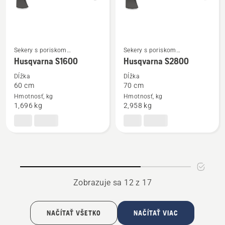
Sekery s poriskom
Sekery s poriskom
Zobraziť
Zobraziť
z kompozitného materiálu
z kompozitného materiálu
Husqvarna S1600
Husqvarna S2800
viac
viac
podrobností
podrobností
Dĺžka
Dĺžka
60 cm
70 cm
o
o
Hmotnosť, kg
Hmotnosť, kg
Husqvarna
Husqvarna
1,696 kg
2,958 kg
S1600
S2800
Zobrazuje sa 12 z 17
NAČÍTAŤ VŠETKO
NAČÍTAŤ VIAC