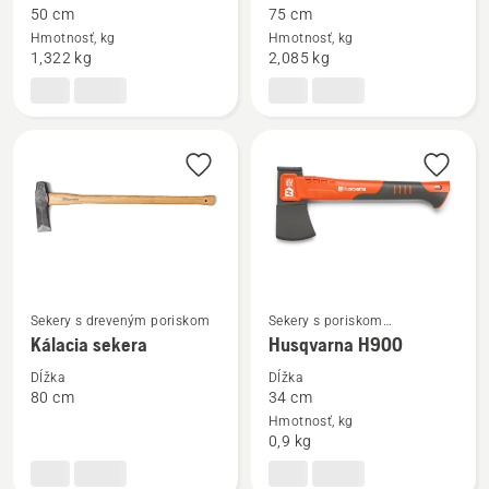
50 cm
75 cm
o
o
Hmotnosť, kg
Hmotnosť, kg
Štiepacia
Štiepacia
1,322 kg
2,085 kg
sekera
sekera
malá
veľká
Sekery s dreveným poriskom
Sekery s poriskom
Zobraziť
Zobraziť
z kompozitného materiálu
Kálacia sekera
Husqvarna H900
viac
viac
podrobností
podrobností
Dĺžka
Dĺžka
80 cm
34 cm
o
o
Hmotnosť, kg
Kálacia
Husqvarna
0,9 kg
sekera
H900