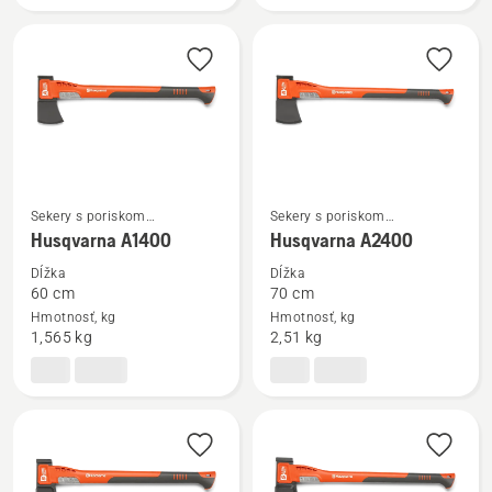
Sekery s poriskom
Sekery s poriskom
Zobraziť
Zobraziť
z kompozitného materiálu
z kompozitného materiálu
Husqvarna A1400
Husqvarna A2400
viac
viac
podrobností
podrobností
Dĺžka
Dĺžka
60 cm
70 cm
o
o
Hmotnosť, kg
Hmotnosť, kg
Husqvarna
Husqvarna
1,565 kg
2,51 kg
A1400
A2400