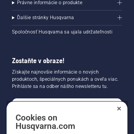
Právne informácie o produkte
Ďalšie stránky Husqvarna
Spoločnosť Husqvarna sa ujala udržateľnosti
Zostaňte v obraze!
Získajte najnovšie informácie o nových
produktoch, špeciálnych ponukách a oveľa viac.
Prihláste sa na odber nášho newsletteru tu.
REGISTRÁCIA NA ODBER NEWSLETTERU
Cookies on
Husqvarna.com
PROFESIONÁLNE