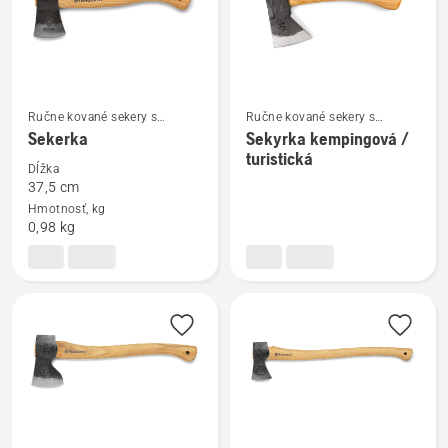
Ručne kované sekery s
Ručne kované sekery s
Zobraziť
Zobraziť
dreveným poriskom
dreveným poriskom
Sekerka
Sekyrka kempingová /
viac
viac
turistická
podrobností
podrobností
Dĺžka
37,5 cm
o
o
Hmotnosť, kg
Sekerka
Sekyrka
0,98 kg
kempingová
/
turistická