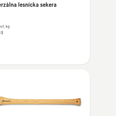
rzálna lesnícka sekera
ostí
lna
sť, kg
kg