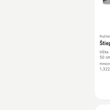
Zobrazi
Ručne
viac
Štie
podrob
Dĺžka
o
50 c
Štiepac
Hmotn
sekera
1,322
malá