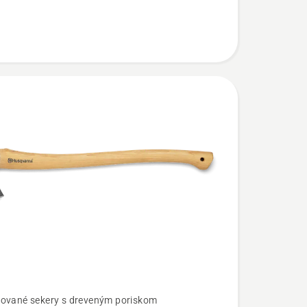
á
ované sekery s dreveným poriskom