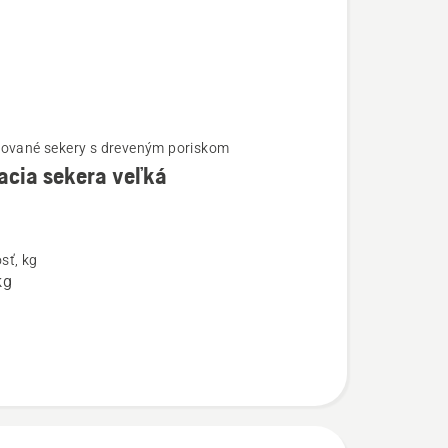
ované sekery s dreveným poriskom
acia sekera veľká
ostí
a
sť, kg
kg