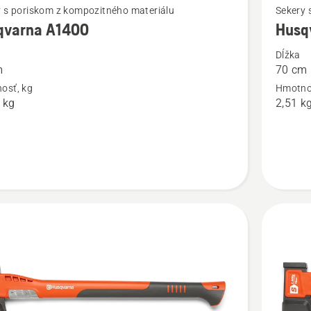
y s poriskom z kompozitného materiálu
Sekery 
viac
qvarna A1400
Husq
ností
podrobn
Dĺžka
o
m
70 cm
rna
Husqvar
osť, kg
Hmotno
A2400
 kg
2,51 k