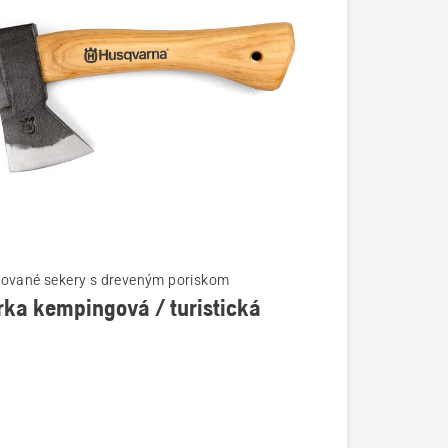
ované sekery s dreveným poriskom
ka kempingová / turistická
ostí
ová