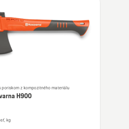
s poriskom z kompozitného materiálu
varna H900
ostí
na
sť, kg