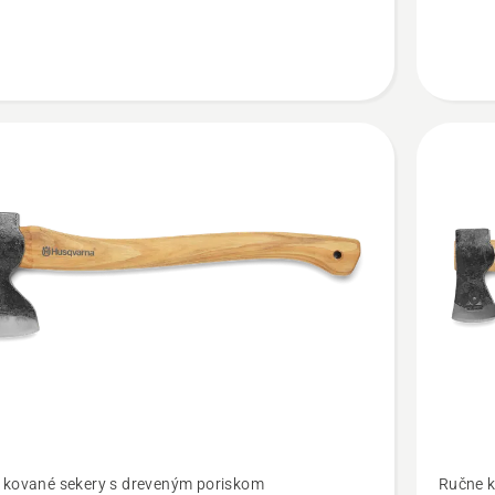
turistick
ť
Zobraziť
 kované sekery s dreveným poriskom
Ručne k
viac