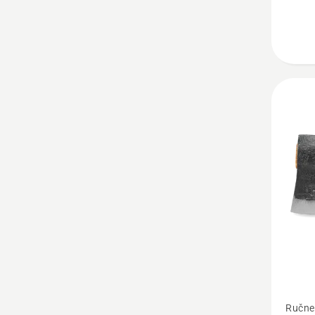
Zobrazi
Ručne
viac