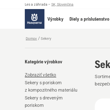
Les a záhrada
–
SK, Slovenčina
Výrobky
Diely a príslušenstvo
Domov
Sekery
Sek
Kategórie výrobkov
Zobraziť všetko
Sortime
Sekery s poriskom
bezpečn
z kompozitného materiálu
Sekery s dreveným
Všet
poriskom