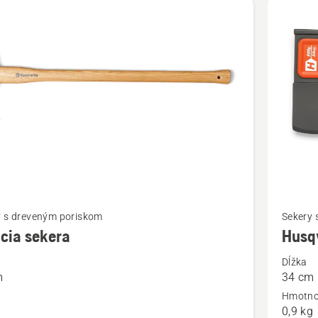
ť
Zobraziť
y s dreveným poriskom
Sekery 
viac
cia sekera
Husq
ností
podrobn
Dĺžka
o
m
34 cm
Husqvar
Hmotno
H900
0,9 kg