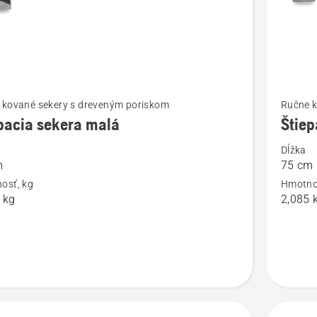
ť
Zobraziť
 kované sekery s dreveným poriskom
Ručne k
viac
pacia sekera malá
Štiep
ností
podrobn
Dĺžka
o
m
75 cm
ia
Štiepaci
osť, kg
Hmotno
sekera
 kg
2,085 
veľká