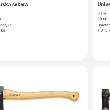
rska sekera
Unive
ností
podrobn
Dĺžka
o
m
65 cm
ka
Univerzá
osť, kg
Hmotno
lesnícka
 kg
1,315 
sekera