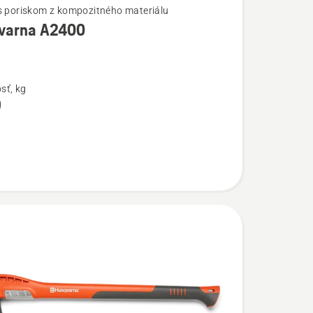
s poriskom z kompozitného materiálu
varna A2400
ostí
na
sť, kg
g