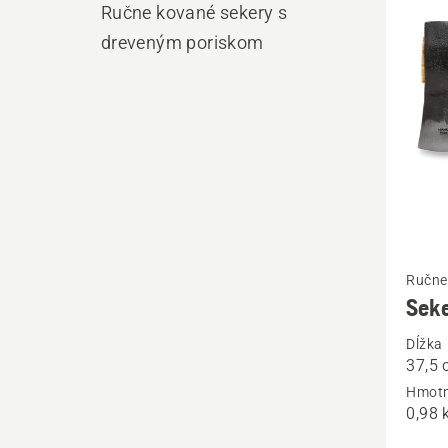
výro
Ručne kované sekery s
dreveným poriskom
Zobrazi
Ručne
viac
Sek
podrob
Dĺžka
o
37,5
Sekerk
Hmotn
0,98 