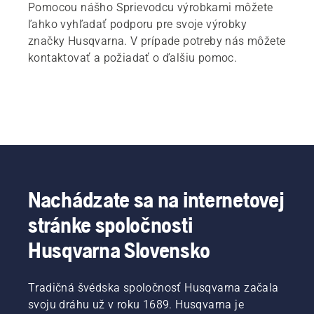
Pomocou nášho Sprievodcu výrobkami môžete
ľahko vyhľadať podporu pre svoje výrobky
značky Husqvarna. V prípade potreby nás môžete
kontaktovať a požiadať o ďalšiu pomoc.
Nachádzate sa na internetovej
stránke spoločnosti
Husqvarna Slovensko
Tradičná švédska spoločnosť Husqvarna začala
svoju dráhu už v roku 1689. Husqvarna je