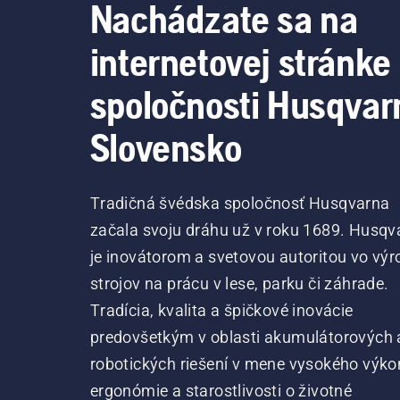
Nachádzate sa na
internetovej stránke
spoločnosti Husqvar
Slovensko
Tradičná švédska spoločnosť Husqvarna
začala svoju dráhu už v roku 1689. Husqv
je inovátorom a svetovou autoritou vo výr
strojov na prácu v lese, parku či záhrade.
Tradícia, kvalita a špičkové inovácie
predovšetkým v oblasti akumulátorových 
robotických riešení v mene vysokého výko
ergonómie a starostlivosti o životné