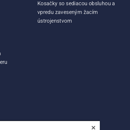
Kosačky so sediacou obsluhou a
vpredu zaveseným žacím
ústrojenstvom
a
teru