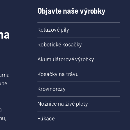
Objavte naše výrobky
na
Reťazové píly
Robotické kosačky
Akumulátorové výrobky
Kosačky na trávu
arna
obe
Krovinorezy
Nožnice na živé ploty
a
nu,
Fúkače