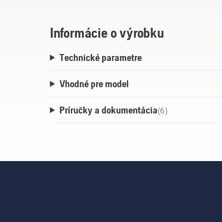
smartfóni, je k dispozícii sledovanie GPS
SMS.
Informácie o výrobku
Technické parametre
Vhodné pre model
Príručky a dokumentácia
(
6
)