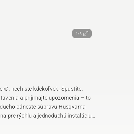
1/3
®, nech ste kdekoľvek. Spustite,
tavenia a prijímajte upozornenia – to
oducho odneste súpravu Husqvarna
 pre rýchlu a jednoduchú inštaláciu.
Connect z App Store alebo Google Play
ní ísť. Pre používateľov, ktorí nemajú