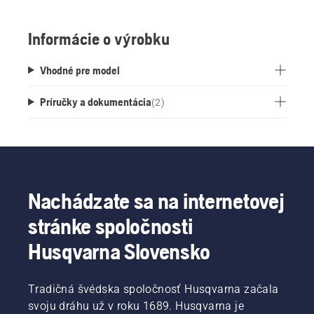
Informácie o výrobku
Vhodné pre model
Príručky a dokumentácia
(
2
)
Nachádzate sa na internetovej
stránke spoločnosti
Husqvarna Slovensko
Tradičná švédska spoločnosť Husqvarna začala
svoju dráhu už v roku 1689. Husqvarna je