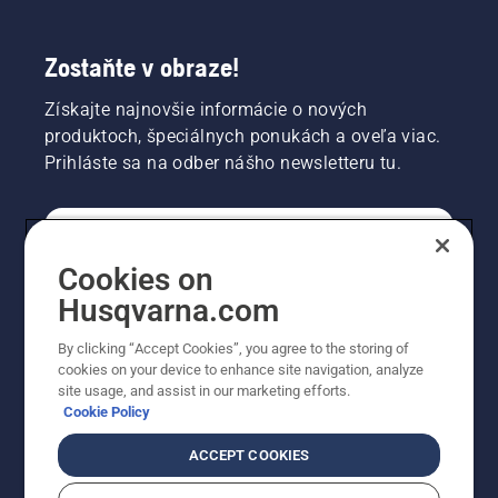
Zostaňte v obraze!
Získajte najnovšie informácie o nových
produktoch, špeciálnych ponukách a oveľa viac.
Prihláste sa na odber nášho newsletteru tu.
REGISTRÁCIA NA ODBER NEWSLETTERU
Cookies on
Husqvarna.com
PROFESIONÁLNE
By clicking “Accept Cookies”, you agree to the storing of
cookies on your device to enhance site navigation, analyze
site usage, and assist in our marketing efforts.
Cookie Policy
ACCEPT COOKIES