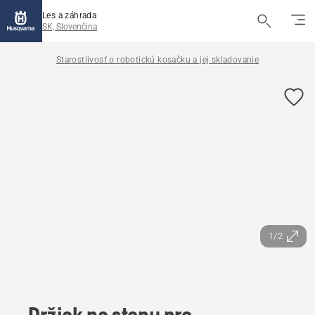
Les a záhrada
SK, Slovenčina
Starostlivosť o robotickú kosačku a jej skladovanie
1/2
Držiak na stenu pre