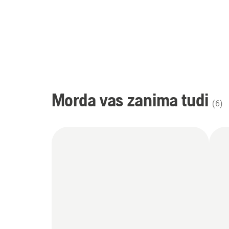
Morda vas zanima tudi
(
6
)