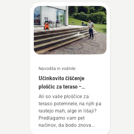
Navodila in vodniki
Učinkovito čiščenje
ploščic za teraso –
5 načinov
Ali so vaše ploščice za
teraso potemnele, na njih pa
rastejo mah, alge in lišaji?
Predlagamo vam pet
načinov, da bodo znova
videti kot nove: