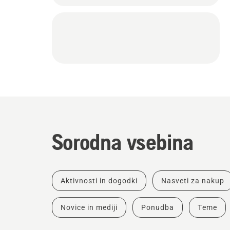
Sorodna vsebina
Aktivnosti in dogodki
Nasveti za nakup
Novice in mediji
Ponudba
Teme