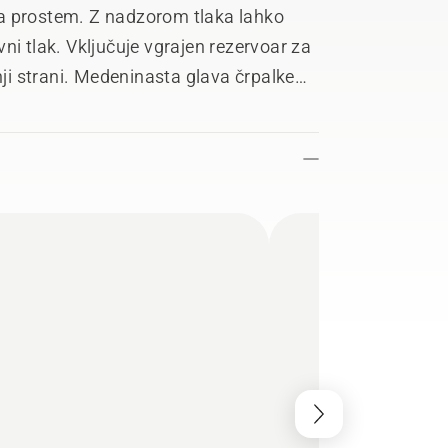
a prostem. Z nadzorom tlaka lahko
ni tlak. Vključuje vgrajen rezervoar za
nji strani. Medeninasta glava črpalke
Priložena je jeklena ojačana
a aktiviranje sprožilca z zmanjšanim
lovanje, medtem ko aluminijasti ročaj
učitev cevi, velika in robustna kolesa
še izboljšajo uporabniško izkušnjo. Dve
r priključek, preprečujeta težave. Zaradi
bobna za cev in shranjevanja
tejše. Priložena sta tudi dve šobi.