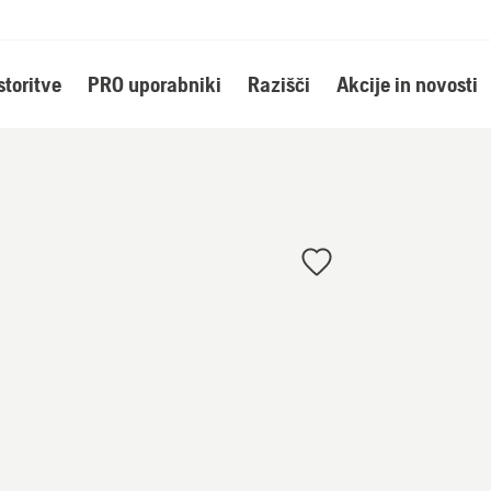
storitve
PRO uporabniki
Razišči
Akcije in novosti