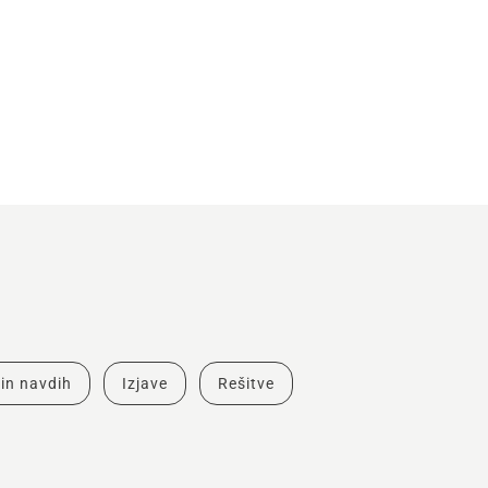
in navdih
Izjave
Rešitve