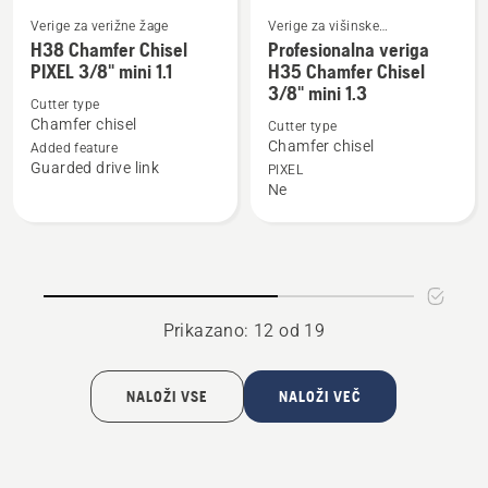
Verige za verižne žage
Verige za višinske
Oglejte
Oglejte
obrezovalnike
H38 Chamfer Chisel
Profesionalna veriga
si
si
PIXEL 3/8" mini 1.1
H35 Chamfer Chisel
3/8" mini 1.3
več
več
Cutter type
podrobnosti
podrobnosti
Chamfer chisel
Cutter type
o
o
Chamfer chisel
Added feature
Guarded drive link
H38
Profesionalna
PIXEL
Ne
Chamfer
veriga
Chisel
H35
PIXEL
Chamfer
3/8"
Chisel
mini
3/8"
1.1
mini
Prikazano: 12 od 19
1.3
NALOŽI VSE
NALOŽI VEČ