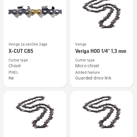
3/8”
1.5mm
Oglejte
Oglejte
Verige za verižne žage
Verige
si
si
X-CUT C85
Veriga H00 1/4" 1,3 mm
več
več
Cutter type
Cutter type
podrobnosti
podrobnosti
Chisel
Micro chisel
o
o
PIXEL
Added feature
Ne
Guarded drive link
X-
Veriga
CUT
H00
C85
1/4"
1,3
mm