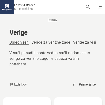
Forest & Garden
SI, Slovenščina
Domov
Verige
Ogled vseh
Verige za verižne žage
Verige za višinske
V naši ponudbi boste vedno našli nadomestno
verigo za verižno žago, ki ustreza vašim
potrebam.
19 Izdelkov
Primerjajte
Prikaži