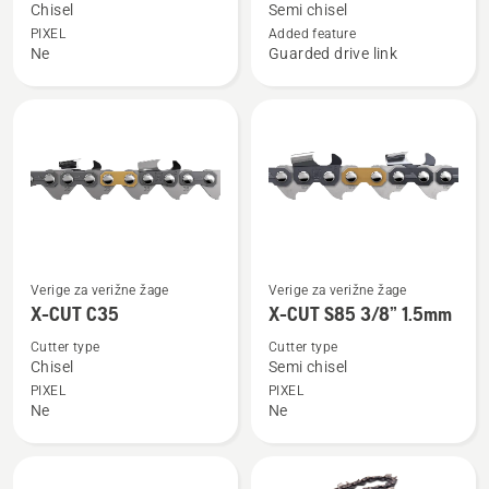
podrobnosti
podrobnosti
Chisel
Semi chisel
o
o
PIXEL
Added feature
Ne
Guarded drive link
X-
SAW
CUT
CHAIN
C33
S35G
Oglejte
Oglejte
Verige za verižne žage
Verige za verižne žage
si
si
X-CUT C35
X-CUT S85 3/8” 1.5mm
več
več
Cutter type
Cutter type
podrobnosti
podrobnosti
Chisel
Semi chisel
o
o
PIXEL
PIXEL
Ne
Ne
X-
X-
CUT
CUT
C35
S85