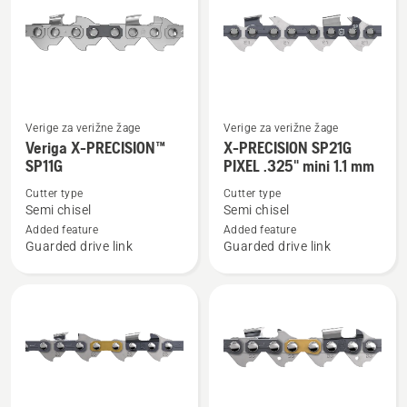
vse
Verige za verižne žage
Verige za verižne žage
Oglejte
Oglejte
Veriga X-PRECISION™
X-PRECISION SP21G
si
si
SP11G
PIXEL .325" mini 1.1 mm
več
več
Cutter type
Cutter type
podrobnosti
podrobnosti
Semi chisel
Semi chisel
o
o
Added feature
Added feature
Veriga
X-
Guarded drive link
Guarded drive link
X-
PRECISION
PRECISION™
SP21G
SP11G
PIXEL
.325"
mini
1.1
mm