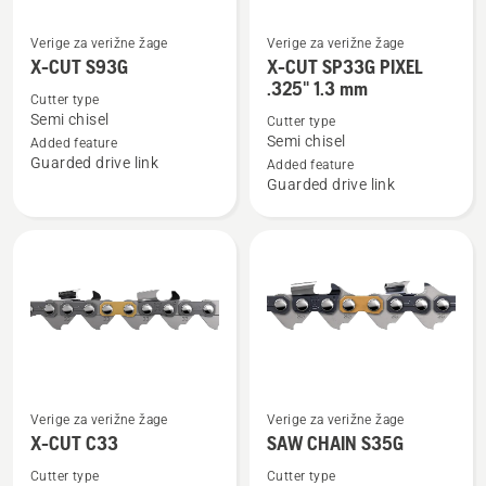
Verige za verižne žage
Verige za verižne žage
Oglejte
Oglejte
X-CUT S93G
X-CUT SP33G PIXEL
si
si
.325" 1.3 mm
več
več
Cutter type
Semi chisel
Cutter type
podrobnosti
podrobnosti
Semi chisel
Added feature
o
o
Guarded drive link
Added feature
X-
X-
Guarded drive link
CUT
CUT
S93G
SP33G
PIXEL
.325"
1.3
mm
Oglejte
Oglejte
Verige za verižne žage
Verige za verižne žage
si
si
X-CUT C33
SAW CHAIN S35G
več
več
Cutter type
Cutter type