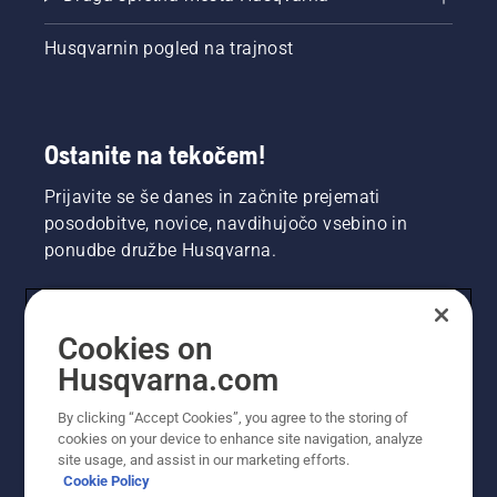
Husqvarnin pogled na trajnost
Ostanite na tekočem!
Prijavite se še danes in začnite prejemati
posodobitve, novice, navdihujočo vsebino in
ponudbe družbe Husqvarna.
UPORABNIK
Cookies on
Husqvarna.com
PROFESIONALNI UPORABNIK
By clicking “Accept Cookies”, you agree to the storing of
cookies on your device to enhance site navigation, analyze
site usage, and assist in our marketing efforts.
Cookie Policy